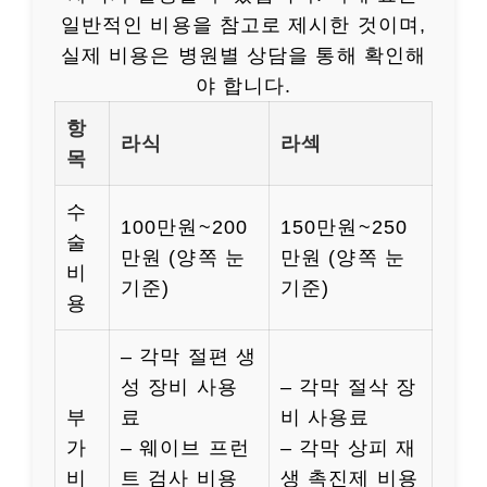
일반적인 비용을 참고로 제시한 것이며,
실제 비용은 병원별 상담을 통해 확인해
야 합니다.
항
라식
라섹
목
수
100만원~200
150만원~250
술
만원 (양쪽 눈
만원 (양쪽 눈
비
기준)
기준)
용
– 각막 절편 생
성 장비 사용
– 각막 절삭 장
부
료
비 사용료
가
– 웨이브 프런
– 각막 상피 재
비
트 검사 비용
생 촉진제 비용