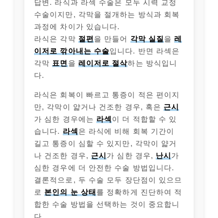
답변. 라식과 라섹 수술은 모두 시력 교정
수술이지만, 각막을 절개하는 방식과 회복
과정에 차이가 있습니다.
라식은 각막
절편
을 만들어
각막 실질
을
레
이저로 깎아내는 수술
입니다. 반면 라섹은
각막
표면
을
레이저로 절삭
하는 방식입니
다.
라식은 회복이 빠르고 통증이 적은 편이지
만, 각막이 얇거나 건조한 경우, 혹은
근시
가 심한 경우에는
라섹
이 더 적합할 수 있
습니다.
라섹
은 라식에 비해 회복 기간이
길고 통증이 심할 수 있지만, 각막이 얇거
나 건조한 경우,
근시
가 심한 경우,
난시
가
심한 경우에 더 안전한 수술 방법입니다.
결론적으로, 두 수술 모두 장단점이 있으므
로
본인의 눈 상태
를 정확하게 진단하여 적
합한 수술 방법을 선택하는 것이 중요합니
다.