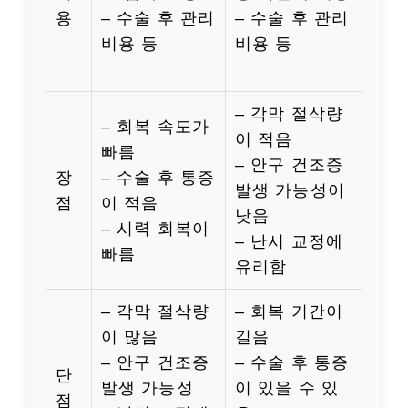
용
– 수술 후 관리
– 수술 후 관리
비용 등
비용 등
– 각막 절삭량
– 회복 속도가
이 적음
빠름
– 안구 건조증
장
– 수술 후 통증
발생 가능성이
점
이 적음
낮음
– 시력 회복이
– 난시 교정에
빠름
유리함
– 각막 절삭량
– 회복 기간이
이 많음
길음
– 안구 건조증
– 수술 후 통증
단
발생 가능성
이 있을 수 있
점