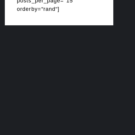
posts_per_page="15"
orderby="rand"]