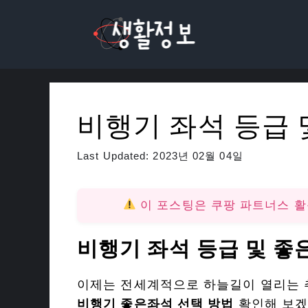
컨
텐
츠
로
건
너
비행기 좌석 등급 
뛰
기
Last Updated:
2023년 02월 04일
이 포스팅은 쿠팡 파트너스 
비행기 좌석 등급 및 좋
이제는 전세계적으로 하늘길이 열리는 
비행기 좋은좌석 선택 방법
확인해 보겠