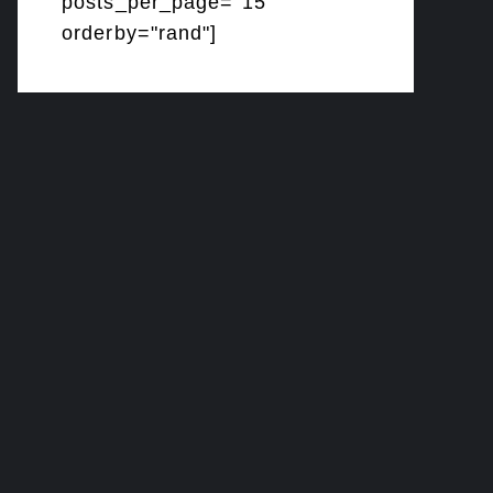
posts_per_page="15"
orderby="rand"]