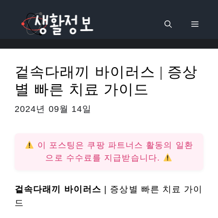
컨
텐
메
츠
로
뉴
건
겉속다래끼 바이러스 | 증상
너
별 빠른 치료 가이드
뛰
기
2024년 09월 14일
이 포스팅은 쿠팡 파트너스 활동의 일환
으로 수수료를 지급받습니다.
겉속다래끼 바이러스
| 증상별 빠른 치료 가이
드