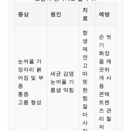
치
증상
원인
예방
료
항
손 씻
생
기
제
화장
연
눈꺼풀 가
품 깨
고
장자리 붉
끗하
세균 감염
따
어짐 및 부
게 사
눈꺼풀 기
뜻
종
용
름샘 막힘
한
통증
콘택
찜
고름 형성
트렌
질
즈 관
마
리 철
사
저