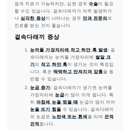
쉽게 치료가 가능하지만, 심한 경우
수술
이 필요
할 수도 있습니다. 겉속다래끼가 자주 발생하거
나
심각한 증상
이 나타나는 경우
안과 전문의
의
진료를 받는 것이 좋습니다.
겉속다래끼 증상
눈꺼풀 가장자리에 작고 하얀 혹 발생
: 겉
속다래끼는 눈꺼풀 가장자리에
쌀알 크
기
의
작고 하얀 혹
이 생기는 것이 특징입
니다. 혹은
딱딱하고 만져지며 압통
을 동
반할 수 있습니다.
눈곱 증가
: 겉속다래끼가 생기면 눈꺼풀
가장자리에
눈곱
이 많이 끼게 됩니다. 특
히
아침에 눈을 떴을 때
눈곱이 많이 끼어
눈을 뜨기 힘들
수 있습니다. 겉속다래끼
의 눈곱은
노란색 또는 흰색
을 띠며
끈적
끈적
합니다.