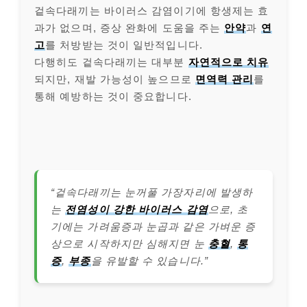
겉속다래끼는 바이러스 감염이기에 항생제는 효
과가 없으며, 증상 완화에 도움을 주는
안약
과
연
고
를 처방받는 것이 일반적입니다.
다행히도 겉속다래끼는 대부분
자연적으로 치유
되지만, 재발 가능성이 높으므로
면역력 관리
를
통해 예방하는 것이 중요합니다.
“겉속다래끼는 눈꺼풀 가장자리에 발생하
는
전염성이 강한 바이러스 감염
으로, 초
기에는 가려움증과 눈곱과 같은 가벼운 증
상으로 시작하지만 심해지면 눈
충혈
,
통
증
,
부종
을 유발할 수 있습니다.”