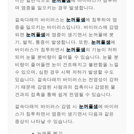
끼는 일반적으로
눈꺼풀샘
에 바이러스가 침투하
여 염증을 일으키는 경우 발생합니다.
겉속다래끼 바이러스는
눈꺼풀샘
에 침투하여 염
증을 일으키는 바이러스입니다. 바이러스에 감염
되면
눈꺼풀샘
에 염증이 생기면서 눈꺼풀에 붓
기, 발적, 통증이 발생합니다. 또한,
눈꺼풀샘
에
바이러스가 침투하면서
눈꺼풀샘
의 기능이 저하
되어 눈물 분비량이 줄어들 수 있습니다. 눈물 분
비량이 줄어들면 눈이 건조해지고 불편함을 느낄
수 있으며, 심한 경우 시력 저하가 발생할 수도
있습니다. 겉속다래끼 바이러스는 전염성이 강하
기 때문에 감염된 사람과의 접촉이나 감염된 물
건과의 접촉을 통해 쉽게 전염될 수 있습니다.
겉속다래끼 바이러스 감염 시
눈꺼풀샘
에 바이러
스가 침투하면서 염증이 생기면서 다음과 같은
증상이 나타날 수 있습니다.
눈꺼풀 붓기