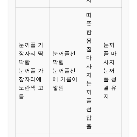
지
따
뜻
한
찜
눈꺼풀 가
눈꺼
질
장자리 딱
눈꺼풀선
풀 마
마
딱함
막힘
사지
사
눈꺼풀 가
눈꺼풀선
눈꺼
지
장자리에
에 기름이
풀 청
눈
노란색 고
쌓임
결 유
꺼
름
지
풀
선
압
출