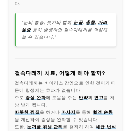
다.
“눈의 통증, 붓기와 함께
눈곱
,
충혈
,
가려
움증
등이 발생하면 겉속다래끼를 의심해
볼 수 있습니다.”
겉속다래끼 치료, 어떻게 해야 할까?
겉속다래끼는 바이러스 감염으로 인한 것이기 때
문에 항생제는 효과가 없습니다.
주로
증상 완화
에 도움을 주는
안약
과
연고
를 처
방 받게 됩니다.
따뜻한 찜질
을 하거나
마사지
를 통해
혈액 순환
을 개선하여 증상을 완화할 수 있습니다.
또한,
눈꺼풀 위생 관리
를 철저히 하여
세균 번식