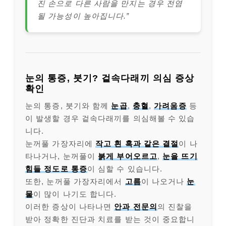
진 손으로 다른 사람을 만지는 경우 전염
될 가능성이 높아집니다.”
눈의 통증, 붓기? 겉속다래끼 의심 증상
확인
눈의 통증, 붓기와 함께
눈곱
,
충혈
,
가려움증
등
이 발생할 경우 겉속다래끼를 의심해볼 수 있습
니다.
눈꺼풀 가장자리에
작고 흰 혹과 같은 결절
이 나
타나거나, 눈꺼풀이
붉게 부어오르고
,
눈을 뜨기
힘들 정도로 통증
이 심할 수 있습니다.
또한, 눈꺼풀 가장자리에서
고름
이 나오거나
눈
물
이 많이 나기도 합니다.
이러한 증상이 나타나면
안과 전문의
의 진찰을
받아 정확한 진단과 치료를 받는 것이 중요합니