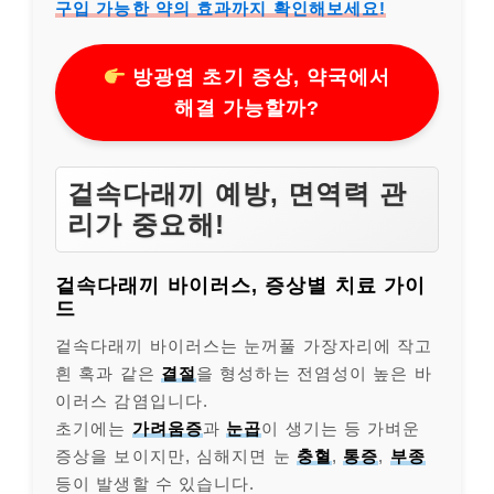
구입 가능한 약의 효과까지 확인해보세요!
방광염 초기 증상, 약국에서
해결 가능할까?
겉속다래끼 예방, 면역력 관
리가 중요해!
겉속다래끼 바이러스, 증상별 치료 가이
드
겉속다래끼 바이러스는 눈꺼풀 가장자리에 작고
흰 혹과 같은
결절
을 형성하는 전염성이 높은 바
이러스 감염입니다.
초기에는
가려움증
과
눈곱
이 생기는 등 가벼운
증상을 보이지만, 심해지면 눈
충혈
,
통증
,
부종
등이 발생할 수 있습니다.