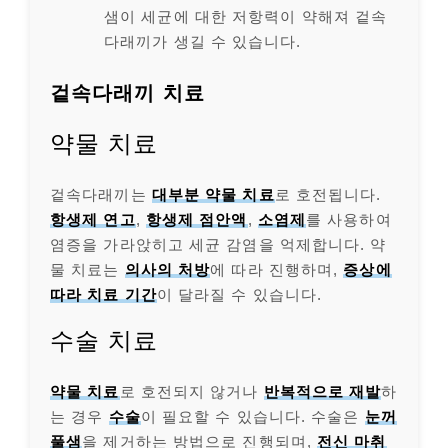
샘이 세균에 대한 저항력이 약해져 겉속
다래끼가 생길 수 있습니다.
겉속다래끼 치료
약물 치료
겉속다래끼는
대부분 약물 치료
로 호전됩니다.
항생제 연고
,
항생제 점안액
,
소염제
를 사용하여
염증을 가라앉히고 세균 감염을 억제합니다. 약
물 치료는
의사의 처방
에 따라 진행하며,
증상에
따라 치료 기간
이 달라질 수 있습니다.
수술 치료
약물 치료
로 호전되지 않거나
반복적으로 재발
하
는 경우
수술
이 필요할 수 있습니다. 수술은
눈꺼
풀샘
을 제거하는 방법으로 진행되며,
전신 마취