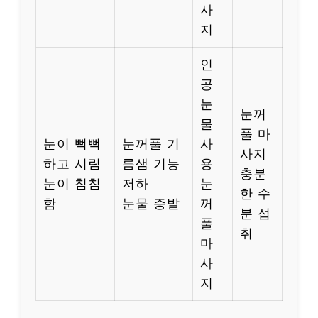
사
지
인
공
눈
눈꺼
물
풀 마
눈이 뻑뻑
눈꺼풀 기
사
사지
하고 시림
름샘 기능
용
충분
눈이 침침
저하
눈
한 수
함
눈물 증발
꺼
분 섭
풀
취
마
사
지