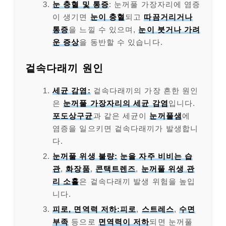
눈 충혈 및 통증
: 눈꺼풀 가장자리에 염증
이 생기면
눈이 충혈
되고
따끔거리거나
통증
을 느낄 수 있으며,
눈이 붓거나
가려
운 증상
을 동반할 수 있습니다.
겉속다래끼 원인
세균 감염:
겉속다래끼의 가장 흔한 원인
은
눈꺼풀 가장자리의 세균 감염
입니다.
포도상구균
과 같은 세균이
눈꺼풀샘
에
염증을 일으키면 겉속다래끼가 발생합니
다.
눈꺼풀 위생 불량:
눈을 자주 비비는 습
관
,
화장품
,
콘택트렌즈
,
눈꺼풀 위생 관
리 소홀
은 겉속다래끼 발생 위험을 높입
니다.
피로, 면역력 저하:
피로
,
스트레스
,
수면
부족
등으로
면역력이 저하
되면 눈꺼풀