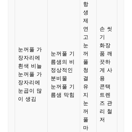
항
생
제
연
손 씻
고
기
눈
화장
눈꺼풀 가
눈꺼풀 기
꺼
품 깨
장자리에
름샘의 비
풀
끗하
흰색 비늘
정상적인
청
게 사
눈꺼풀 가
분비물
결
용
장자리에
눈꺼풀 기
유
콘택
눈곱이 많
름샘 막힘
지
트렌
이 생김
눈
즈 관
꺼
리 철
풀
저
마