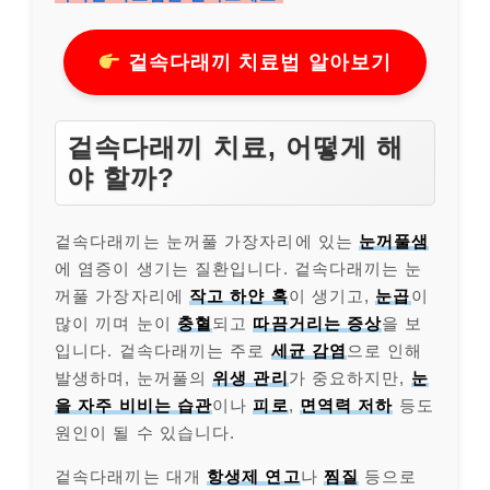
겉속다래끼 치료법 알아보기
겉속다래끼 치료, 어떻게 해
야 할까?
겉속다래끼는 눈꺼풀 가장자리에 있는
눈꺼풀샘
에 염증이 생기는 질환입니다. 겉속다래끼는 눈
꺼풀 가장자리에
작고 하얀 혹
이 생기고,
눈곱
이
많이 끼며 눈이
충혈
되고
따끔거리는 증상
을 보
입니다. 겉속다래끼는 주로
세균 감염
으로 인해
발생하며, 눈꺼풀의
위생 관리
가 중요하지만,
눈
을 자주 비비는 습관
이나
피로
,
면역력 저하
등도
원인이 될 수 있습니다.
겉속다래끼는 대개
항생제 연고
나
찜질
등으로