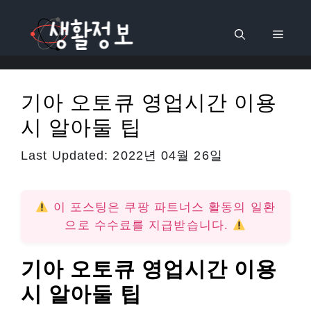
컨
텐
메
츠
로
뉴
건
기아 오토큐 영업시간 이용
너
시 알아둘 팁
뛰
기
Last Updated:
2022년 04월 26일
이 포스팅은 쿠팡 파트너스 활동의 일환
으로 수수료를 지급받습니다.
기아 오토큐 영업시간 이용
시 알아둘 팁