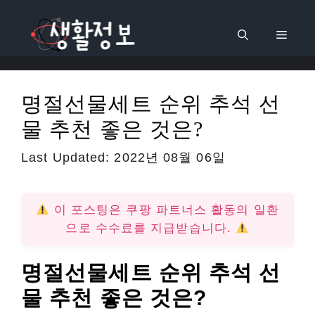
컨
텐
메
츠
로
뉴
건
명절선물세트 순위 추석 선
너
물 추천 좋은 것은?
뛰
기
Last Updated:
2022년 08월 06일
이 포스팅은 쿠팡 파트너스 활동의 일환
으로 수수료를 지급받습니다.
명절선물세트 순위 추석 선
물 추천 좋은 것은?