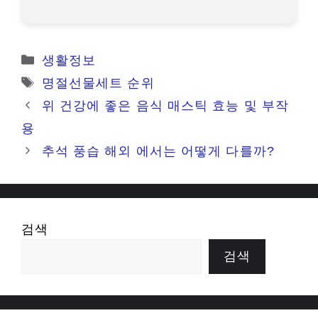
카
생활정보
테
태
명절선물세트 순위
고
그
위 건강에 좋은 음식 매스틱 효능 및 부작
리
용
추석 풍습 해외 에서는 어떻게 다를까?
검색
검색