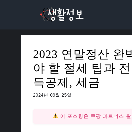
컨
텐
츠
로
건
너
2023 연말정산 완
뛰
기
야 할 절세 팁과 전
득공제, 세금
2024년 09월 25일
이 포스팅은 쿠팡 파트너스 