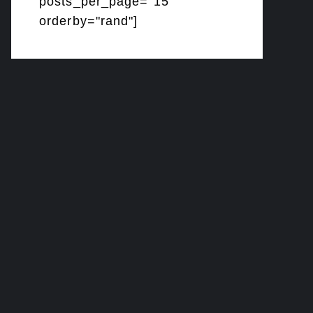
posts_per_page="15"
orderby="rand"]