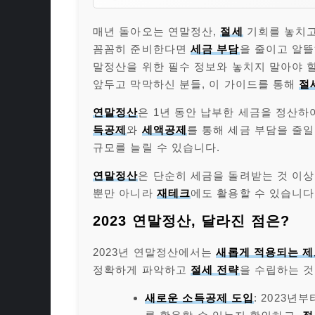
매년 돌아오는 연말정산,
절세
기회를 놓치고
꼼꼼히 준비한다면
세금 부담
을 줄이고 알
말정산을 위한 필수 정보와 놓치지 말아야 
앞두고 막막하신 분들, 이 가이드를 통해
절
연말정산
은 1년 동안 납부한 세금을 정산하
득공제
와
세액공제
를 통해 세금 부담을 줄일
규모를 늘릴 수 있습니다.
연말정산
은 단순히 세금을 돌려받는 것 이
뿐만 아니라
재테크
에도 활용할 수 있습니다
2023 연말정산, 달라진 점은?
2023년 연말정산에서는
새롭게 적용되는 
정확하게 파악하고
절세 전략
을 수립하는 것
새로운 소득공제 도입
: 2023년