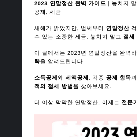
2023 연말정산 완벽 가이드
| 놓치지 말
공제, 세금
새해가 밝았지만, 벌써부터
연말정산
걱
수 있는 소중한 세금, 놓치지 말고
절세
이 글에서는 2023년 연말정산을 완벽
략
을 알려드립니다.
소득공제
와
세액공제
, 각종
공제 항목
적의 절세 방법
을 찾아보세요.
더 이상 막막한 연말정산, 이제는
전문