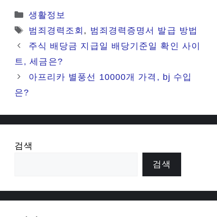
카
생활정보
테
태
범죄경력조회
,
범죄경력증명서 발급 방법
고
그
주식 배당금 지급일 배당기준일 확인 사이
리
트, 세금은?
아프리카 별풍선 10000개 가격, bj 수입
은?
검색
검색