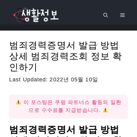
컨
텐
메
츠
로
뉴
건
범죄경력증명서 발급 방법
너
상세 범죄경력조회 정보 확
뛰
기
인하기
Last Updated:
2022년 05월 10일
이 포스팅은 쿠팡 파트너스 활동의 일환
으로 수수료를 지급받습니다.
범죄경력증명서 발급 방법