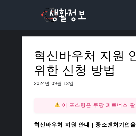
컨
텐
츠
로
건
너
혁신바우처 지원 
뛰
기
위한 신청 방법
2024년 09월 13일
이 포스팅은 쿠팡 파트너스 
혁신바우처 지원 안내 | 중소벤처기업을