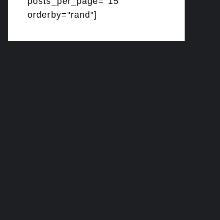
posts_per_page="15"
orderby="rand"]