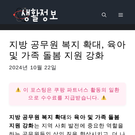
컨
텐
메
츠
로
뉴
건
지방 공무원 복지 확대, 육아
너
및 가족 돌봄 지원 강화
뛰
기
2024년 10월 22일
이 포스팅은 쿠팡 파트너스 활동의 일환
으로 수수료를 지급받습니다.
지방 공무원 복지 확대
와
육아 및 가족 돌봄
지원 강화
는 지역 사회 발전에 중요한 역할을
하는 공무원들의 삶의 질을 향상시키고, 더 나