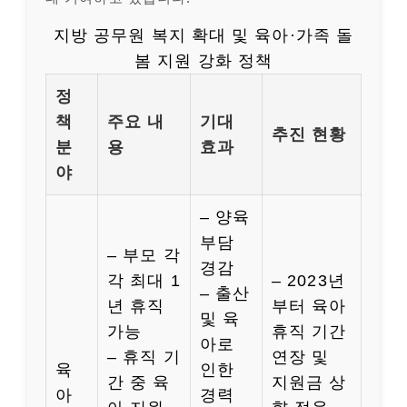
지방 공무원 복지 확대 및 육아·가족 돌
봄 지원 강화 정책
정
책
주요 내
기대
추진 현황
분
용
효과
야
– 양육
부담
– 부모 각
경감
각 최대 1
– 2023년
– 출산
년 휴직
부터 육아
및 육
가능
휴직 기간
아로
– 휴직 기
연장 및
육
인한
간 중 육
지원금 상
아
경력