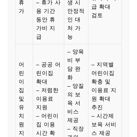
휴
– 휴가 사
생 시
급 확대
가
용 기간
안정적
검토
동안 휴
인 대
가비 지
처 가
급
능
– 양육
비 부
어
– 공공 어
– 지역별
담 완
린
린이집
어린이집
화
이
확대
확충 및
– 양질
집
– 저렴한
이용료 지
의 보
및
이용료
원 확대
육 서
유
지원
추진
비스
치
– 어린이
– 시간제
제공
원
집 이용
보육 서비
– 직장
지
시간 확
스 제공