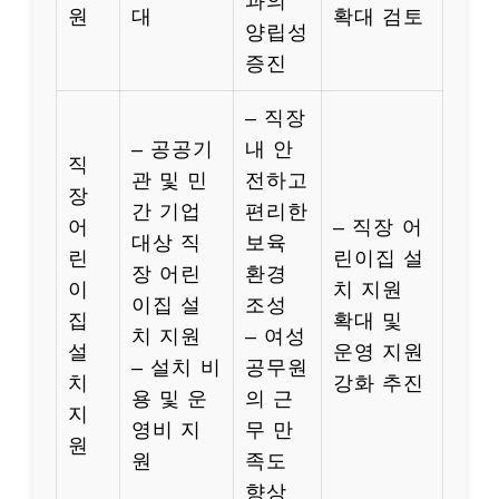
과의
원
대
확대 검토
양립성
증진
– 직장
– 공공기
내 안
직
관 및 민
전하고
장
간 기업
편리한
어
– 직장 어
대상 직
보육
린
린이집 설
장 어린
환경
이
치 지원
이집 설
조성
집
확대 및
치 지원
– 여성
설
운영 지원
– 설치 비
공무원
치
강화 추진
용 및 운
의 근
지
영비 지
무 만
원
원
족도
향상