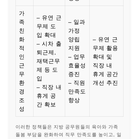
가
– 유연 근
족
– 일과
무제 도
친
가정
입 확대
화
양립
– 유연 근
– 시차 출
적
지원
무제 활용
퇴근제,
인
– 업무
확대 및
재택근무
근
효율성
직장 내
제 등 도
무
증진
휴게 공간
입
환
– 직원
개선 추진
– 직장 내
경
만족도
휴게 공
조
향상
간 확보
성
이러한 정책들은 지방 공무원들의 육아와 가족
돌봄 부담을 완화하여 직무 만족도를 높이고, 일