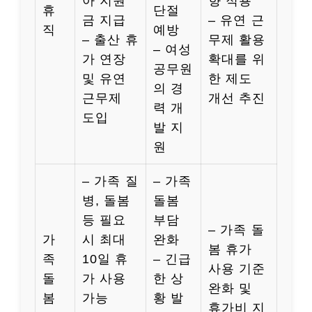
아 지원
향 적용
휴
단절
금 지급
– 유연 근
직
예방
– 출산 휴
무제 활용
– 여성
가 연장
확대를 위
공무원
및 유연
한 제도
의 경
근무제
개선 추진
력 개
도입
발 지
원
– 가족 질
– 가족
병, 돌봄
돌봄
등 필요
부담
– 가족 돌
가
시 최대
완화
봄 휴가
족
10일 휴
– 긴급
사용 기준
돌
가 사용
한 상
완화 및
봄
가능
황 발
휴가비 지