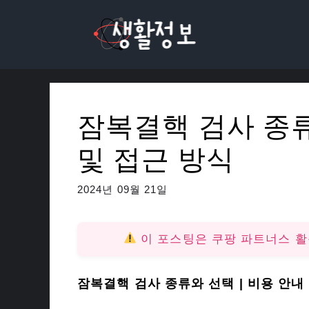
컨
텐
츠
로
건
너
잠복결핵 검사 종류
뛰
기
및 접근 방식
2024년 09월 21일
이 포스팅은 쿠팡 파트너스 
잠복결핵 검사 종류와 선택 | 비용 안내