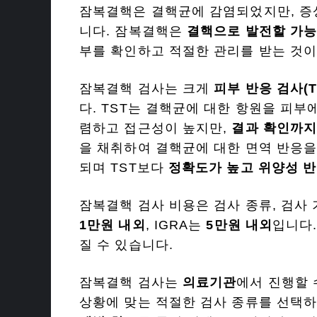
잠복결핵은 결핵균에 감염되었지만, 증
니다. 잠복결핵은
결핵으로 발전할 가
부를 확인하고 적절한 관리를 받는 것이
잠복결핵 검사는 크게
피부 반응 검사(T
다. TST는 결핵균에 대한 항원을 피부
렴하고 접근성이 높지만,
결과 확인까지 
을 채취하여 결핵균에 대한 면역 반응을
되며 TST보다
정확도가 높고 위양성 반
잠복결핵 검사 비용은 검사 종류, 검사 
1만원 내외
, IGRA는
5만원 내외
입니다.
질 수 있습니다.
잠복결핵 검사는
의료기관
에서 진행할 
상황에 맞는 적절한 검사 종류를 선택