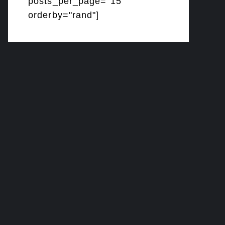
posts_per_page="15"
orderby="rand"]