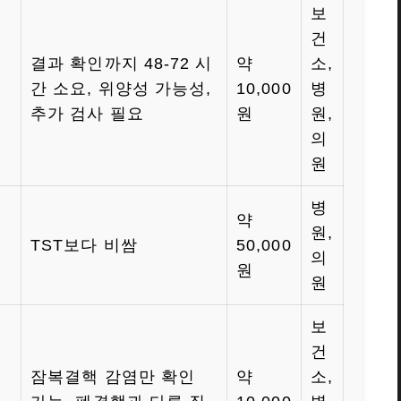
보
건
결과 확인까지 48-72 시
약
소,
간 소요, 위양성 가능성,
10,000
병
추가 검사 필요
원
원,
의
원
병
약
원,
TST보다 비쌈
50,000
의
원
원
보
건
잠복결핵 감염만 확인
약
소,