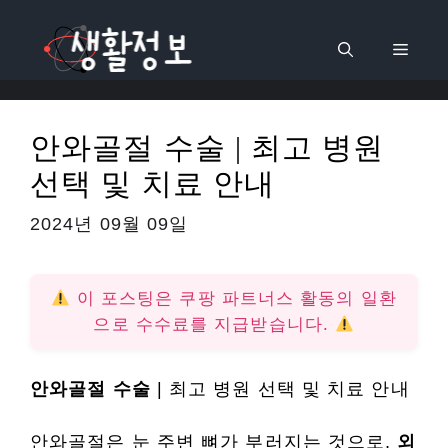
컨
텐
메
츠
로
뉴
건
안와골절 수술 | 최고 병원
너
선택 및 치료 안내
뛰
기
2024년 09월 09일
이 포스팅은 쿠팡 파트너스 활동의 일환
으로 수수료를 지급받습니다.
안와골절 수술
| 최고 병원 선택 및 치료 안내
안와골절은 눈 주변 뼈가 부러지는 것으로,
외