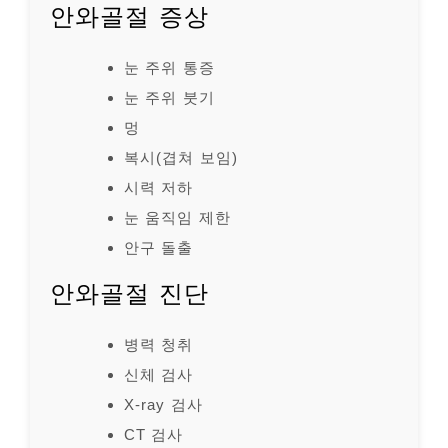
안와골절 증상
눈 주위 통증
눈 주위 붓기
멍
복시(겹쳐 보임)
시력 저하
눈 움직임 제한
안구 돌출
안와골절 진단
병력 청취
신체 검사
X-ray 검사
CT 검사