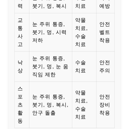
력
붓기, 멍, 복시
치료
예방
교
약물
눈 주위 통증,
안전
통
치료,
붓기, 멍, 시력
벨트
사
수술
저하
착용
고
치료
눈 주위 통증,
낙
수술
안전
붓기, 멍, 눈 움
상
치료
주의
직임 제한
스
약물
포
눈 주위 통증,
안전
치료,
츠
붓기, 멍, 복시,
장비
수술
활
안구 돌출
착용
치료
동