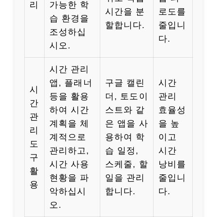
리
가능한 학
시간을 분
로도를
습 환경을
할합니다.
줄입니
조성하십
다.
시오.
시간 관리
앱, 플래너
구글 캘린
시간
시
등을 활용
더, 토도이
관리
간
하여 시간
스트와 같
효율성
관
계획을 체
은 앱을 사
을 높
리
계적으로
용하여 학
이고
도
관리하고,
습 일정,
시간
구
시간 사용
스케줄, 할
낭비를
활
현황을 파
일을 관리
줄입니
용
악하십시
합니다.
다.
오.