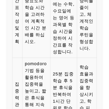
간
중요도와
낭비를
에는 수학,
표
학습 시간
줄이
수요일에
작
을 고려하
고, 체
는 영어 등
성
여 계획적
계적인
과목별 학
및
인 시간 분
학습
습 시간을
계
배를 하십
루틴을
정하여 시
획
시오.
형성합
간표를 작
니다.
성합니다.
pomodoro
학습
기법 등을
25분 집중
효율과
활용하여
학습 후 5
집중력
집
집중력을
분 휴식을
을 향
중
높이고, 짧
반복하여
상시키
력
은 휴식을
1시간 단
고, 학
관
통해 지속
위로 학습
습 피