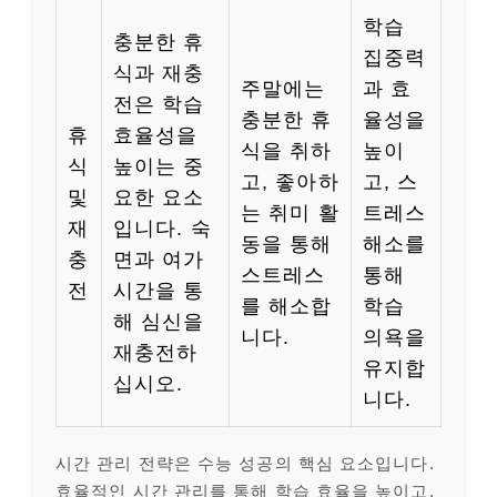
학습
충분한 휴
집중력
식과 재충
주말에는
과 효
전은 학습
충분한 휴
율성을
휴
효율성을
식을 취하
높이
식
높이는 중
고, 좋아하
고, 스
및
요한 요소
는 취미 활
트레스
재
입니다. 숙
동을 통해
해소를
충
면과 여가
스트레스
통해
전
시간을 통
를 해소합
학습
해 심신을
니다.
의욕을
재충전하
유지합
십시오.
니다.
시간 관리 전략은 수능 성공의 핵심 요소입니다.
효율적인 시간 관리를 통해 학습 효율을 높이고,