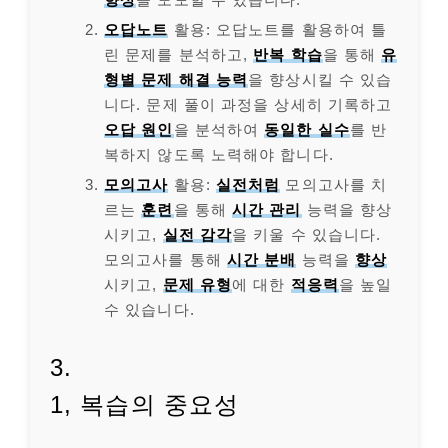
오답노트
활용: 오답노트를 활용하여 틀
린 문제를 분석하고,
반복 학습
을 통해
유
형별 문제 해결 능력
을 향상시킬 수 있습
니다. 문제 풀이 과정을 상세히 기록하고
오답 원인
을 분석하여
동일한 실수
를 반
복하지 않도록 노력해야 합니다.
모의고사
활용:
실전처럼
모의고사를 치
르는
훈련
을 통해
시간 관리
능력을 향상
시키고,
실전 감각
을 키울 수 있습니다.
모의고사를 통해
시간 분배
능력을
향상
시키고,
문제 유형
에 대한
적응력
을 높일
수 있습니다.
3.
1, 복습의 중요성