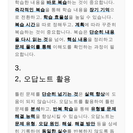
학습한 내용을
바로 복습
하는 것이 중요합니다.
즉각적인 복습
을 통해 학습 내용을
장기 기억
으
로 전환하고,
학습 효율성
을 높일 수 있습니다.
복습 시간
을 따로 정해두고,
계획
에 따라 꾸준히
복습하는 것이 중요합니다. 복습은
단순히 내용
을 다시 읽는 것
을 넘어,
핵심 내용
을 정리하고
문제 풀이를 통해
이해도를 확인하는 과정이 필
요합니다.
3.
2, 오답노트 활용
틀린 문제를
단순히 넘기는 것
은
실력 향상
에 도
움이 되지 않습니다. 오답노트를 활용하여 틀린
문제를
분석
하고,
반복 학습
을 통해
유형별 문제
해결 능력
을 향상시킬 수 있습니다. 오답노트는
문제 유형
,
오답 원인
,
해설
,
해결 방안
등을 상세
히 기록하여
동일한 실수
를 반복하지 않도록 돕