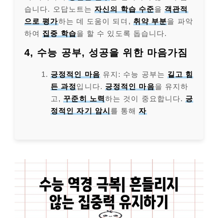
습니다. 오답노트는
자신의 학습 수준
을
객관적
으로 평가
하는 데 도움이 되며,
취약 부분
을 파악
하여
집중 학습
을 할 수 있도록 돕습니다.
4, 수능 공부, 성공을 위한 마음가짐
긍정적인 마음
유지: 수능 공부는
길고 힘
든 과정
입니다.
긍정적인 마음
을 유지하
고,
꾸준히 노력
하는 것이 중요합니다.
긍
정적인 자기 암시
를 통해
자