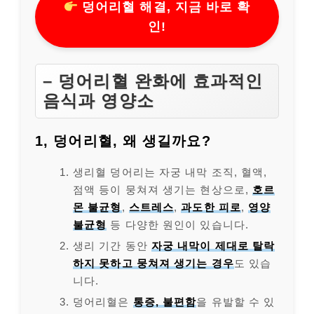
덩어리혈 해결, 지금 바로 확
인!
– 덩어리혈 완화에 효과적인
음식과 영양소
1, 덩어리혈, 왜 생길까요?
생리혈 덩어리는 자궁 내막 조직, 혈액,
점액 등이 뭉쳐져 생기는 현상으로,
호르
몬 불균형
,
스트레스
,
과도한 피로
,
영양
불균형
등 다양한 원인이 있습니다.
생리 기간 동안
자궁 내막이 제대로 탈락
하지 못하고 뭉쳐져 생기는 경우
도 있습
니다.
덩어리혈은
통증, 불편함
을 유발할 수 있