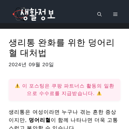
컨
텐
메
츠
로
뉴
건
생리통 완화를 위한 덩어리
너
혈 대처법
뛰
기
2024년 09월 20일
이 포스팅은 쿠팡 파트너스 활동의 일환
으로 수수료를 지급받습니다.
생리통은 여성이라면 누구나 겪는 흔한 증상
이지만,
덩어리혈
이 함께 나타나면 더욱 고통
스럽고 불안할 수 있습니다.