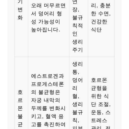
기
연
오래 머무르면
리, 충분
변
장,
서 덩어리 형
한 수면,
화
불규
성 가능성이
건강한
칙적
높아집니다.
식단
인
생리
주기
생리
통,
에스트로겐과
덩어
호르몬
프로게스테론
리
균형을
호
의 불균형은
혈,
위한 식
르
자궁 내막의
생리
단 조절,
몬
두께를 변화시
불규
운동, 스
불
키고, 혈액 응
칙,
트레스
균
고를 촉진하여
피부
관리, 전