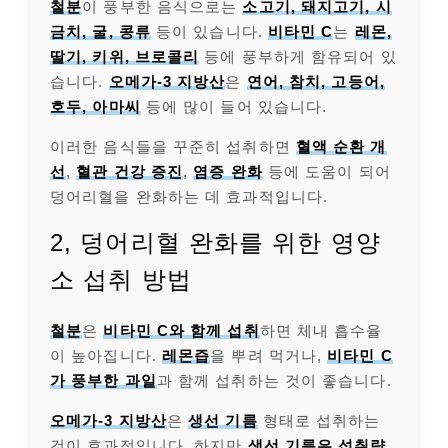
철분
이 풍부한 음식으로는
소고기, 돼지고기, 시
금치, 굴, 콩류
등이 있습니다.
비타민 C
는
레몬,
딸기, 키위, 브로콜리
등에 풍부하게 함유되어 있
습니다.
오메가-3 지방산
은
연어, 참치, 고등어,
호두, 아마씨
등에 많이 들어 있습니다.
이러한 음식들을 꾸준히 섭취하면
혈액 순환 개
선
,
혈관 건강 증진
,
염증 완화
등에 도움이 되어
덩어리혈을 완화하는 데 효과적입니다.
2, 덩어리혈 완화를 위한 영양
소 섭취 방법
철분
은
비타민 C와 함께 섭취
하면 체내 흡수율
이 높아집니다.
레몬즙
을 뿌려 먹거나,
비타민 C
가 풍부한 과일
과 함께 섭취하는 것이 좋습니다.
오메가-3 지방산
은
생선 기름
형태로 섭취하는
것이 효과적입니다. 하지만
생선 기름은 섭취량