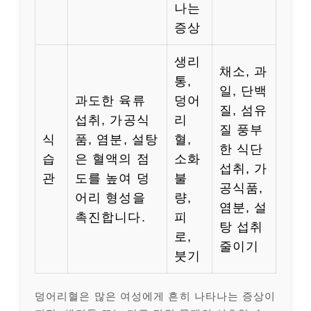
나는
증상
생리
채소, 과
통,
일, 단백
과도한 육류
덩어
질, 섬유
섭취, 가공식
리
질 풍부
식
품, 염분, 설탕
혈,
한 식단
습
은 혈액의 점
소화
섭취, 가
관
도를 높여 덩
불
공식품,
어리 형성을
량,
염분, 설
촉진합니다.
피
탕 섭취
로,
줄이기
붓기
덩어리혈은 많은 여성에게 흔히 나타나는 증상이