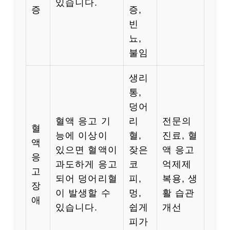
있습니다.
증
증,
빈
뇨,
불임
생리
통,
덩어
혈액 응고 기
리
전문의
혈
능에 이상이
혈,
진료, 혈
액
있으면 혈액이
잦은
액 응고
응
과도하게 응고
코
억제제
고
되어 덩어리혈
피,
복용, 생
장
이 발생할 수
멍,
활 습관
애
있습니다.
쉽게
개선
피가