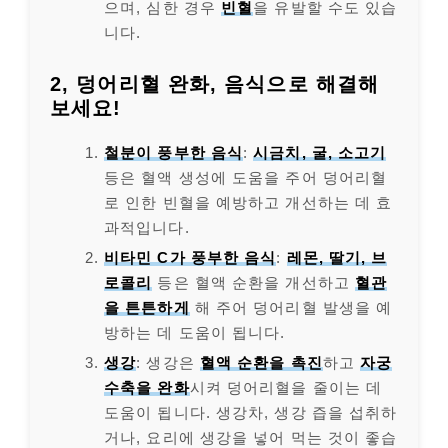
으며, 심한 경우
빈혈
을 유발할 수도 있습
니다.
2, 덩어리혈 완화, 음식으로 해결해
보세요!
철분이 풍부한 음식
:
시금치, 굴, 소고기
등은 혈액 생성에 도움을 주어 덩어리혈
로 인한 빈혈을 예방하고 개선하는 데 효
과적입니다.
비타민 C가 풍부한 음식
:
레몬, 딸기, 브
로콜리
등은 혈액 순환을 개선하고
혈관
을 튼튼하게
해 주어 덩어리혈 발생을 예
방하는 데 도움이 됩니다.
생강
: 생강은
혈액 순환을 촉진
하고
자궁
수축을 완화
시켜 덩어리혈을 줄이는 데
도움이 됩니다. 생강차, 생강 즙을 섭취하
거나, 요리에 생강을 넣어 먹는 것이 좋습