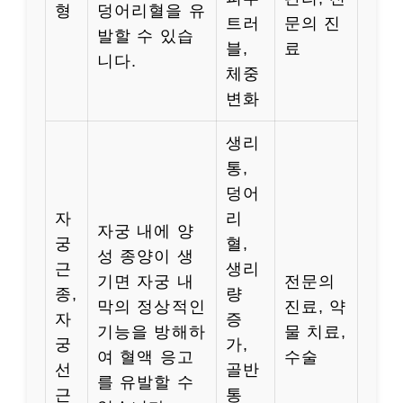
형
덩어리혈을 유
트러
문의 진
발할 수 있습
블,
료
니다.
체중
변화
생리
통,
덩어
자
리
자궁 내에 양
궁
혈,
성 종양이 생
근
생리
기면 자궁 내
전문의
종,
량
막의 정상적인
진료, 약
자
증
기능을 방해하
물 치료,
궁
가,
여 혈액 응고
수술
선
골반
를 유발할 수
근
통