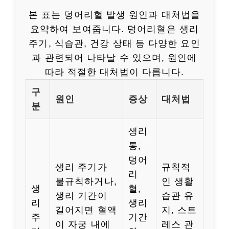
본 표는 덩어리혈 발생 원인과 대처법을
요약하여 보여줍니다. 덩어리혈은 생리
주기, 식습관, 건강 상태 등 다양한 요인
과 관련되어 나타날 수 있으며, 원인에
따라 적절한 대처법이 다릅니다.
구
원인
증상
대처법
분
생리
통,
덩어
생리 주기가
규칙적
리
불규칙하거나,
인 생활
생
혈,
생리 기간이
습관 유
리
생리
길어지면 혈액
지, 스트
주
기간
이 자궁 내에
레스 관