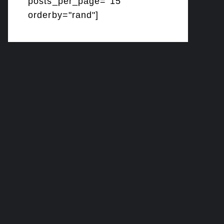
posts_per_page="15"
orderby="rand"]