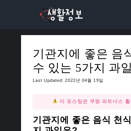
컨
텐
츠
로
건
너
기관지에 좋은 음식
뛰
기
수 있는 5가지 과
Last Updated:
2022년 04월 19일
이 포스팅은 쿠팡 파트너스 
기관지에 좋은 음식 천식
지 과일은?