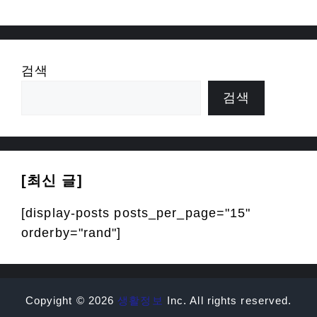
검색
검색
[최신 글]
[display-posts posts_per_page="15"
orderby="rand"]
Copyight © 2026
생활정보
Inc. All rights reserved.