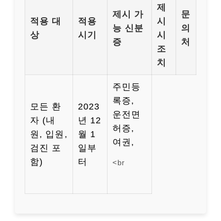
제
제시 가
문
적용 대
적용
시
능 신분
의
상
시기
시
증
처
조
치
주민등
록증,
모든 환
2023
운전면
자 (내
년 12
허증,
원, 입원,
월 1
여권,
검진 포
일부
함)
터
<br