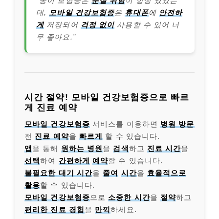
“종이 보험증은
분실 위험
이 항상 있었는
데,
모바일 건강보험증
은
휴대폰
에
안전하
게
저장되어
걱정 없이
사용할 수 있어 너
무 좋아요.”
시간 절약! 모바일 건강보험증으로 빠르
게 진료 예약
모바일 건강보험증
서비스를 이용하면
병원 방문
전
진료 예약
을
빠르게
할 수 있습니다.
앱
을 통해
원하는 병원
을
검색
하고
진료 시간
을
선택
하여
간편하게
예약
할 수 있습니다.
불필요한 대기 시간
을
줄여
시간
을
효율적으로
활용
할 수 있습니다.
모바일 건강보험증
으로
소중한 시간
을
절약
하고
편리한 진료 경험
을
만끽
하세요.