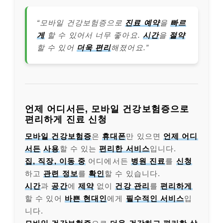
“모바일 건강보험증으로
진료 예약
을
빠르
게
할 수 있어서 너무 좋아요.
시간
을
절약
할 수 있어
더욱 편리
해졌어요.”
언제 어디서든, 모바일 건강보험증으로
편리하게 진료 신청
모바일 건강보험증
은
휴대폰
만 있으면
언제 어디
서든
사용
할 수 있는
편리한 서비스
입니다.
집, 직장, 이동 중
어디에서든
병원 진료
를
신청
하고
관련 정보
를
확인
할 수 있습니다.
시간
과
공간
에
제약
없이
건강 관리
를
편리하게
할 수 있어
바쁜 현대인
에게
필수적인 서비스
입
니다.