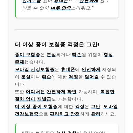
번거로움
없이
휴대폰
으로
간편하게
진료
받을 수 있어
너무 만족
스러워요.”
더 이상 종이 보험증 걱정은 그만!
종이 보험증
은
분실
되거나
훼손
될 위험이
항상
존재
했습니다.
모바일 건강보험증
은
휴대폰
에
안전하게
저장되
어
분실
이나
훼손
에 대한
걱정
을
덜어줄
수 있습
니다.
또한
어디서든
간편하게
확인
가능하며,
복잡한
절차 없이
재발급
도 가능합니다.
더 이상 종이 보험증
에 대한
걱정
은
그만
!
모바일
건강보험증
으로
편리하고 안전
하게
관리
하세요.