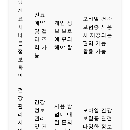
원
진
진료
료
모바일 건강
예약
개인 정
시
보험증 사용
및 결
보 보호
빠
시 제공되는
과 조
에 유의
른
편의 기능
회 가
해야 함
정
활용 가능
능
보
확
인
건
강
건강
관
사용 방
정보
모바일 건강
리
법에 대
관리
보험증 관련
서
한 문의
및 건
다양한 정보