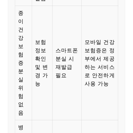
종
이
건
강
보험
모바일 건강
보
정보
스마트폰
보험증은 정
험
확인
분실 시
부에서 제공
증
및 변
재발급
하는 서비스
분
경 가
필요
로 안전하게
실
능
사용 가능
위
험
없
음
병