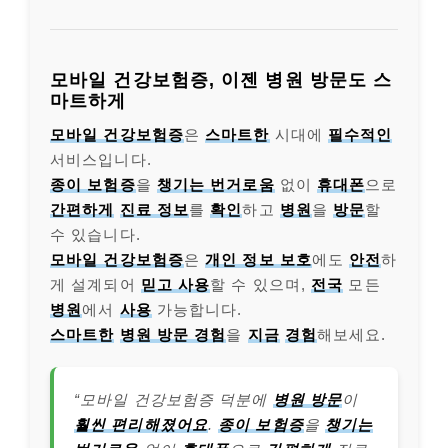
모바일 건강보험증, 이젠 병원 방문도 스
마트하게
모바일 건강보험증
은
스마트한
시대에
필수적인
서비스입니다.
종이 보험증
을
챙기는 번거로움
없이
휴대폰
으로
간편하게
진료 정보
를
확인
하고
병원
을
방문
할
수 있습니다.
모바일 건강보험증
은
개인 정보 보호
에도
안전
하
게 설계되어
믿고 사용
할 수 있으며,
전국
모든
병원
에서
사용
가능합니다.
스마트한
병원 방문 경험
을
지금
경험
해보세요.
“모바일 건강보험증 덕분에
병원 방문
이
훨씬 편리해졌어요
.
종이 보험증
을
챙기는