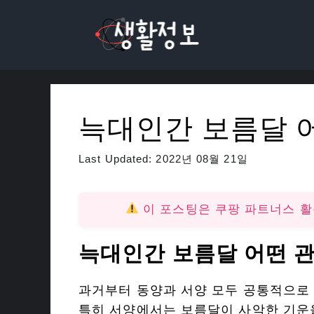
컨
텐
츠
로
건
너
늑대인간 보름달 어
뛰
기
Last Updated:
2022년 08월 21일
이 포스팅은 쿠팡 파트너스 
늑대인간 보름달 어떤 관
과거부터 동양과 서양 모두 공통적으로 
특히 서양에서는 보름달이 사악한 기운을