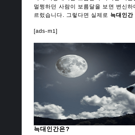
멀쩡하던 사람이 보름달을 보면 변신하
르렀습니다. 그렇다면 실제로
늑대인간
[ads-m1]
늑대인간은?