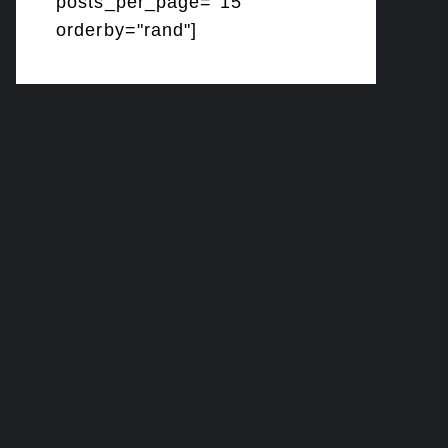
posts_per_page="15"
orderby="rand"]