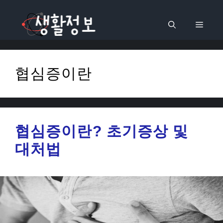
컨
텐
메
츠
로
뉴
건
협심증이란
너
뛰
기
협심증이란? 초기증상 및
대처법