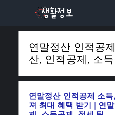
컨
텐
츠
로
건
너
연말정산 인적공제 
뛰
기
산, 인적공제, 소득
연말정산 인적공제 소득,
져 최대 혜택 받기 | 연
제, 소득공제, 절세 팁