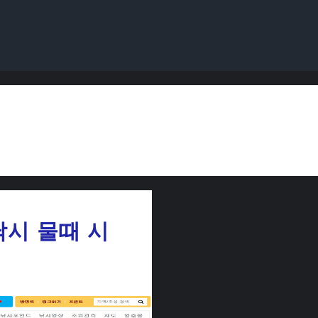
낚시 물때 시