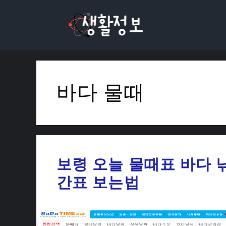
컨
텐
츠
로
건
너
바다 물때
뛰
기
보령 오늘 물때표 바다 
간표 보는법