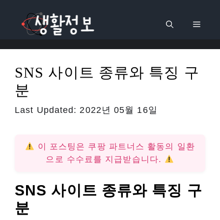
컨
텐
메
츠
로
뉴
건
SNS 사이트 종류와 특징 구
너
분
뛰
기
Last Updated:
2022년 05월 16일
이 포스팅은 쿠팡 파트너스 활동의 일환
으로 수수료를 지급받습니다.
SNS 사이트 종류와 특징 구
분