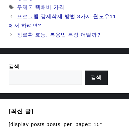
테
태
우체국 택배비 가격
고
그
프로그램 강제삭제 방법 3가지 윈도우11
리
에서 하려면?
정로환 효능, 복용법 특징 어떨까?
검색
검색
[최신 글]
[display-posts posts_per_page="15"