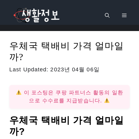
컨
텐
메
츠
로
뉴
건
우체국 택배비 가격 얼마일
너
까?
뛰
기
Last Updated:
2023년 04월 06일
이 포스팅은 쿠팡 파트너스 활동의 일환
으로 수수료를 지급받습니다.
우체국 택배비 가격 얼마일
까?