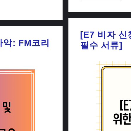
[E7 비자 
파악: FM코리
필수 서류]