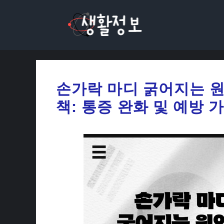
컨
텐
츠
로
건
너
손가락 마디 굵어지는 
뛰
책: 통증 완화 및 예방 
기