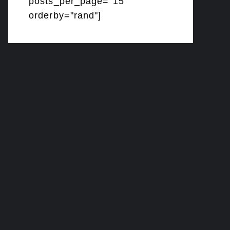
posts_per_page="15"
orderby="rand"]