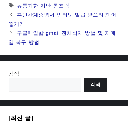
테
태
유통기한 지난 통조림
고
그
혼인관계증명서 인터넷 발급 받으려면 어
리
떻게?
구글메일함 gmail 전체삭제 방법 및 지메
일 복구 방법
검색
검색
[최신 글]