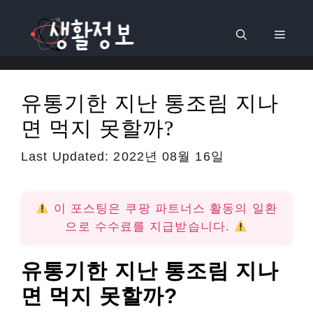
컨
텐
메
츠
로
뉴
건
유통기한 지난 통조림 지나
너
면 먹지 못할까?
뛰
기
Last Updated:
2022년 08월 16일
이 포스팅은 쿠팡 파트너스 활동의 일환
으로 수수료를 지급받습니다.
유통기한 지난 통조림 지나
면 먹지 못할까?