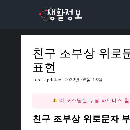
컨
텐
츠
로
건
너
친구 조부상 위로
뛰
기
표현
Last Updated:
2022년 08월 16일
이 포스팅은 쿠팡 파트너스 
친구 조부상 위로문자 부