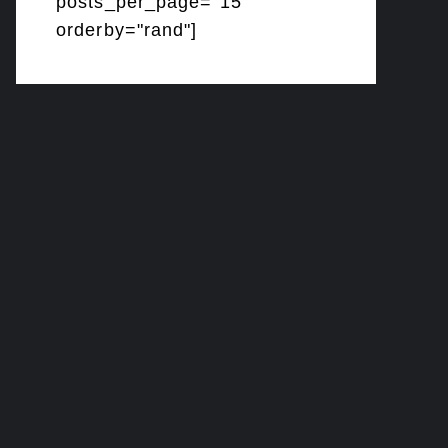
posts_per_page="15"
orderby="rand"]