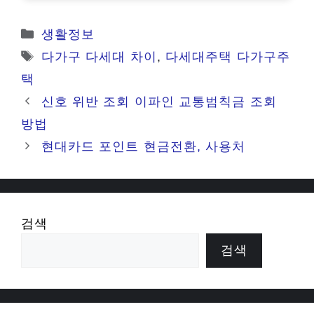
카
생활정보
테
태
다가구 다세대 차이
,
다세대주택 다가구주
고
그
택
리
신호 위반 조회 이파인 교통범칙금 조회
방법
현대카드 포인트 현금전환, 사용처
검색
검색