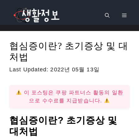
컨
텐
메
츠
로
뉴
건
협심증이란? 초기증상 및 대
너
처법
뛰
기
Last Updated:
2022년 05월 13일
이 포스팅은 쿠팡 파트너스 활동의 일환
으로 수수료를 지급받습니다.
협심증이란? 초기증상 및
대처법