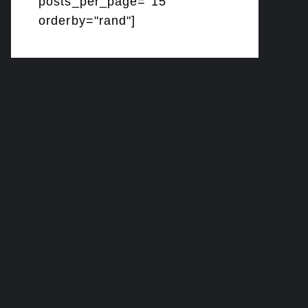
posts_per_page="15"
orderby="rand"]