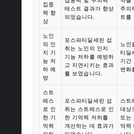
집중력 및 주의력
약을
집중
테스트 결과가 향상
주의
력 향
되었습니다.
트를
상
노인
포스파티딜세린 섭
의 인
노인
취는 노인의 인지
지 기
티딜
기능 저하를 예방하
능 저
기간
고 지연시키는 효과
하 예
변화
를 보였습니다.
방
스트
레스
포스파티딜세린 섭
스트
로 인
취는 스트레스로 인
대상
한 기
한 기억력 저하를
또는
억력
개선하는 데 효과가
억력