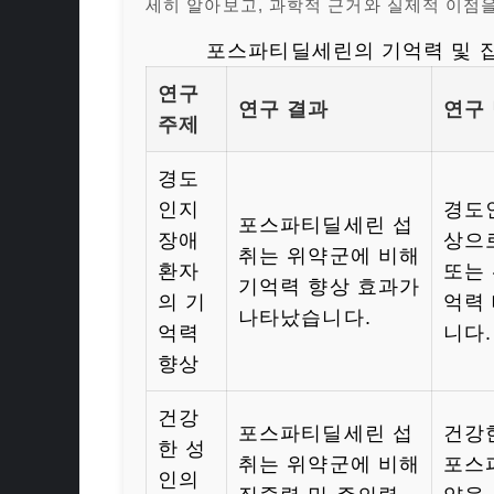
세히 알아보고, 과학적 근거와 실제적 이점
포스파티딜세린의 기억력 및 집
연구
연구 결과
연구
주제
경도
인지
경도
포스파티딜세린 섭
장애
상으
취는 위약군에 비해
환자
또는
기억력 향상 효과가
의 기
억력
나타났습니다.
억력
니다.
향상
건강
포스파티딜세린 섭
건강
한 성
취는 위약군에 비해
포스
인의