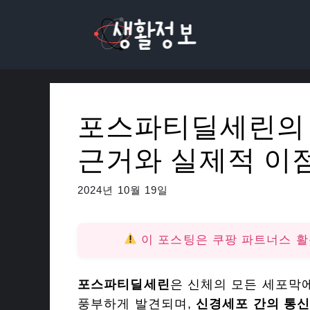
컨
텐
츠
로
건
너
포스파티딜세린의 뇌
뛰
기
근거와 실제적 이
2024년 10월 19일
이 포스팅은 쿠팡 파트너스 
포스파티딜세린
은 신체의 모든 세포막
풍부하게 발견되며,
신경세포 간의 통