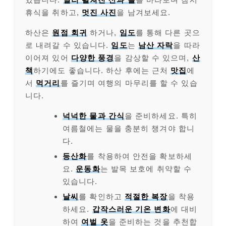
휴식을 취하고,
멋진 사진
을 남겨보세요.
하산은
원점 회귀
하거나,
임도
를 통해 다른 곳으
로 내려갈 수 있습니다.
임도
는
남산 자락
을 따라
이어져 있어
다양한 풍경
을 감상할 수 있으며,
산
책
하기에도 좋습니다. 하산 후에는 근처
맛집
에
서
먹거리
를 즐기며 여행의 마무리를 할 수 있습
니다.
넉넉한 물과 간식
을 준비하세요. 특히
여름철에는 물을 충분히 챙겨야 합니
다.
등산화
를 착용하여 안전을 확보하세
요.
운동화
는 발목 보호에 취약할 수
있습니다.
날씨
를 확인하고
적절한 복장
을 착용
하세요.
갑작스러운 기온 변화
에 대비
하여
여벌 옷
을 준비하는 것을 추천합