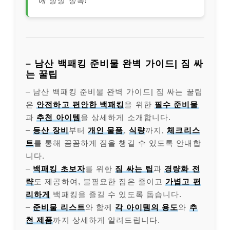
에 정상 정복!”
– 남산 백패킹 준비물 완벽 가이드| 짐 싸
는 꿀팁
– 남산 백패킹 준비물 완벽 가이드| 짐 싸는 꿀팁
은
안전하고 편안한 백패킹
을 위한
필수 준비물
과
추천 아이템
을 상세하게 소개합니다.
–
등산 장비
부터
개인 물품
,
식량
까지,
체크리스
트
를 통해 꼼꼼하게 짐을 챙길 수 있도록 안내합
니다.
–
백패킹 초보자
를 위한
짐 싸는 팁
과
경량화 전
략
도 제공하여, 불필요한 짐은 줄이고
가볍고 편
리하게
백패킹을 즐길 수 있도록 돕습니다.
–
준비물 리스트
와 함께
각 아이템의 용도
와
추
천 제품
까지 상세하게 알려드립니다.