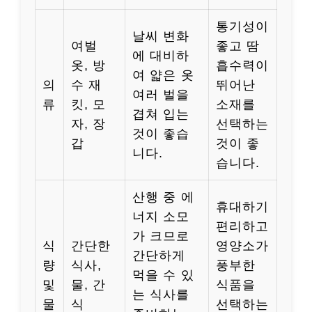
통기성이
날씨 변화
여벌
좋고 땀
에 대비하
옷, 방
흡수력이
여 얇은 옷
의
수 재
뛰어난
여러 벌을
류
킷, 모
소재를
겹쳐 입는
자, 장
선택하는
것이 좋습
갑
것이 좋
니다.
습니다.
산행 중 에
휴대하기
너지 소모
편리하고
가 크므로
식
간단한
영양소가
간단하게
량
식사,
풍부한
먹을 수 있
및
물, 간
식품을
는 식사를
물
식
선택하는