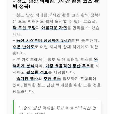
– 청도 남산 백패킹, 3시간 완등 코스 완
벽 정복!
– 청도 남산 백패킹, 3시간 완등 코스 완벽 정복!
은 초보 백패커도 쉽게 도전할 수 있는 코스로,
탁 트인 조망
과
아름다운 자연
을 만끽할 수 있습
니다.
–
등산 시작부터 정상까지 3시간
이면 충분하며,
쉬운 난이도
로 어린 자녀와 함께 하기에도 적합
합니다.
– 본 가이드에서는 청도 남산 백패킹 코스를
완
벽하게 분석
하여,
가장 효율적인 등산 루트
를 제
시하고
필요한 정보
를 제공합니다.
–
숨겨진 명소
와
추천 코스
정보까지 포함되어
있어, 완벽한 청도 남산 백패킹을 위한 모든 것을
담았습니다.
“- 청도 남산 백패킹 최고의 코스! 3시간 만