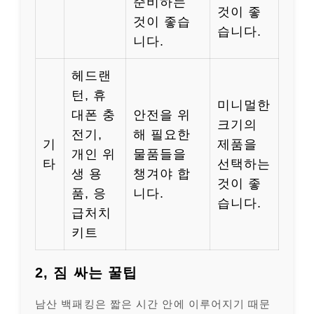
준비하는
것이 좋
것이 좋습
습니다.
니다.
헤드랜
턴, 휴
미니멀한
대폰 충
안전을 위
크기의
전기,
해 필요한
기
제품을
개인 위
물품들을
타
선택하는
생 용
챙겨야 합
것이 좋
품, 응
니다.
습니다.
급처치
키트
2, 짐 싸는 꿀팁
남산 백패킹은 짧은 시간 안에 이루어지기 때문