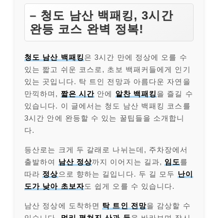
– 청도 남산 백패킹, 3시간
완등 코스 완벽 정복!
청도 남산 백패킹
은 3시간 만에 정상에 오를 수
있는 짧고 쉬운 코스로, 초보 백패커들에게 인기
있는 곳입니다. 탁 트인 전망과 아름다운 자연을
만끽하며,
짧은 시간
안에
알찬 백패킹
을 즐길 수
있습니다. 이 글에서는 청도 남산 백패킹 코스를
3시간 안에 완등할 수 있는 꿀팁들을 소개합니
다.
등산로는 크게 두 갈래로 나뉘는데, 주차장에서
출발하여
남산 정상
까지 이어지는 길과,
임도
를
따라
정상
으로 향하는 길입니다. 두 길 모두
난이
도가 낮아 초보자
도 쉽게 오를 수 있습니다.
남산 정상에 도착하면
탁 트인 전망
을 감상할 수
있습니다.
멀리 펼쳐진 산과 들
을 바라보며 잠시