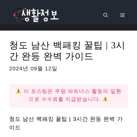
컨
텐
메
츠
로
뉴
건
청도 남산 백패킹 꿀팁 | 3시
너
간 완등 완벽 가이드
뛰
기
2024년 09월 12일
이 포스팅은 쿠팡 파트너스 활동의 일환
으로 수수료를 지급받습니다.
청도 남산 백패킹 꿀팁 | 3시간 완등 완벽 가
이드