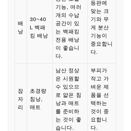
등판에
기능, 여러
맞는 크
개의 수납
30~40
기와 무
배
공간이 있
L 백패
게 분산
낭
는 백패킹
킹 배낭
기능이
전용 배낭
중요합니
이 좋습니
다.
다.
남산 정상
부피가
은 시원할
작고 가
수 있으므
벼운 제
잠
초경량
로 얇은 침
품을 선
자
침낭,
낭과 매트
택하는
리
매트
를 준비하
것이 중
는 것이 좋
요합니
습니다.
다.