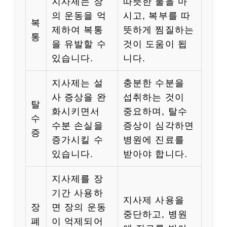
지사제는 장
따뜻한 물을 마
의 운동을 억
시고, 복부를 따
복
제하여 복통
뜻하게 찜질하는
통
을 유발할 수
것이 도움이 됩
있습니다.
니다.
지사제는 설
충분한 수분을
사 증상을 완
섭취하는 것이
탈
화시키면서
중요하며, 탈수
수
수분 손실을
증상이 심각하면
증
증가시킬 수
병원에 진료를
있습니다.
받아야 합니다.
지사제를 장
기간 사용하
지사제 사용을
장
면 장의 운동
중단하고, 병원
폐
이 억제되어