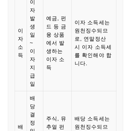
이
자
발
예금, 펀
이자 소득세는
생
드 등 금
이
원천징수되므
일
융 상품
자
로, 연말정산
~
에서 발
소
시 이자 소득세
이
생하는
득
를 확인해야 합
자
이자 소
니다.
지
득
급
일
배
당
결
주식, 뮤
배당 소득세는
정
배
추얼 펀
원천징수되므