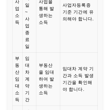
사
사업을
일
사업자등록증
업
통해 발
~
기준 기간에 유
소
생하는
사
의해야 합니다.
득
소득
업
종
료
일
부
임
동
대
부동산
임대차 계약 기
산
차
을 임대
간과 소득 발생
임
계
하여 발
기간을 확인해
대
약
생하는
야 합니다.
소
기
소득
득
간