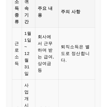
소
귀
득
속
주요 내
주의 사항
종
기
용
류
간
1월
회사에
1일
근
서 근무
~
퇴직소득은 별
로
하며 받
12
도로 정산합니
소
는 급여,
월
다.
득
상여금
31
등
일
사
업
개
시