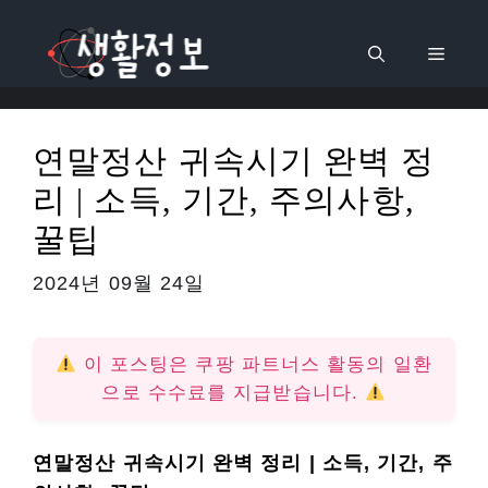
컨
텐
메
츠
로
뉴
건
연말정산 귀속시기 완벽 정
너
리 | 소득, 기간, 주의사항,
뛰
기
꿀팁
2024년 09월 24일
이 포스팅은 쿠팡 파트너스 활동의 일환
으로 수수료를 지급받습니다.
연말정산 귀속시기 완벽 정리 | 소득, 기간, 주