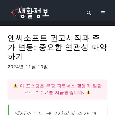
컨
텐
메
츠
로
뉴
건
엔씨소프트 권고사직과 주
너
가 변동: 중요한 연관성 파악
뛰
기
하기
2024년 11월 10일
이 포스팅은 쿠팡 파트너스 활동의 일환
으로 수수료를 지급받습니다.
엔씨소프트 권고사직과 주가 변