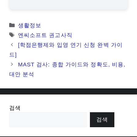
카
생활정보
테
태
엔씨소프트 권고사직
고
그
[학점은행제와 입영 연기 신청 완벽 가이
리
드]
MAST 검사: 종합 가이드와 정확도, 비용,
대안 분석
검색
검색