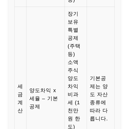
장기
보유
특별
공제
(주택
등)
소액
주식
양도
기본공
세
차익
제는 양
양도차익 x
금
비과
도 자산
세율 – 기본
계
세 (1
종류에
공제
산
천만
따라 다
원 한
릅니다.
도)