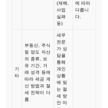
(재해,
에 따라
사업
다릅니
실패
다.
등)
세무
전문
부동산, 주식
가 상
등 양도 자산
담을
의 종류, 보
통해
유 기간, 거
기
개인
래 성격 등에
타
상황
따라 세금 계
에 맞
산 방법과 절
는 절
세 전략이 다
세 방
름
안 마