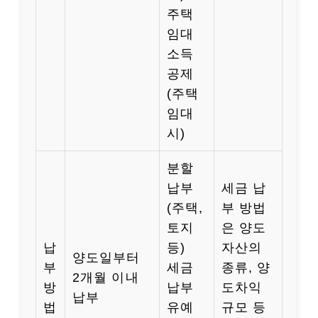
주택
임대
소득
공제
(주택
임대
시)
분할
납부
세금 납
(주택,
부 방법
토지
은 양도
납
등)
자산의
양도일부터
부
세금
종류, 양
2개월 이내
방
납부
도차익
납부
법
유예
규모 등