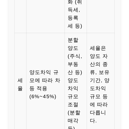
화 (취
득세,
등록
세 등)
분할
양도
세율은
(주식,
양도 자
부동
산의 종
양도차익 규
산 등)
류, 보유
세
모에 따라 차
양도
기간, 양
율
등 적용
차익
도차익
(6%~45%)
규모
규모 등
조절
에 따라
(분할
다릅니
매각
다.
등)