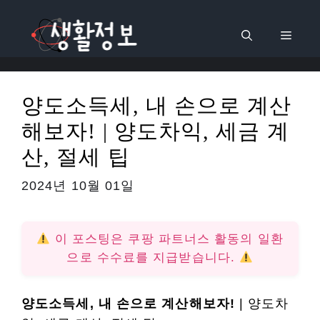
컨
텐
메
츠
로
뉴
건
양도소득세, 내 손으로 계산
너
해보자! | 양도차익, 세금 계
뛰
기
산, 절세 팁
2024년 10월 01일
이 포스팅은 쿠팡 파트너스 활동의 일환
으로 수수료를 지급받습니다.
양도소득세, 내 손으로 계산해보자!
| 양도차