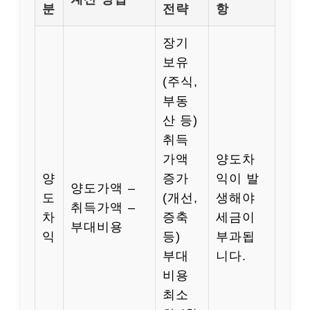
분
전략
항
장기
보유
(주식,
부동
산 등)
취득
가액
양도차
양
증가
익이 발
양도가액 –
도
(개선,
생해야
취득가액 –
차
증축
세금이
부대비용
익
등)
부과됩
부대
니다.
비용
최소