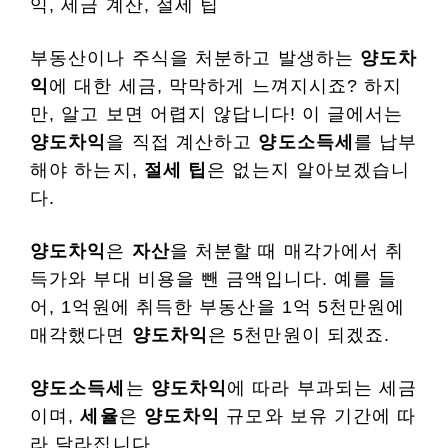
익, 세금 계산, 절세 팁
부동산이나 주식을 처분하고 발생하는
양도차
익
에 대한 세금, 막막하게 느껴지시죠? 하지
만, 알고 보면 어렵지 않답니다! 이 글에서는
양도차익
을 직접 계산하고
양도소득세
를 납부
해야 하는지,
절세 팁
은 없는지 알아보겠습니
다.
양도차익
은
자산
을 처분할 때 매각가에서 취
득가와 부대 비용을 뺀 금액입니다. 예를 들
어, 1억원에 취득한 부동산을 1억 5천만원에
매각했다면
양도차익
은 5천만원이 되겠죠.
양도소득세
는
양도차익
에 따라 부과되는 세금
이며,
세율
은
양도차익
규모와 보유 기간에 따
라 달라집니다.