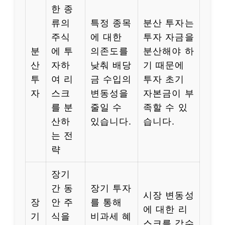
한 종
류의
특정 종목
분산 투자는
주식
에 대한
투자 자금을
분
에 투
의존도를
분산해야 하
산
자하
낮춰 배당
기 때문에
투
여 리
금 수입의
투자 초기
자
스크
변동성을
자본금이 부
를 분
줄일 수
족할 수 있
산하
있습니다.
습니다.
는 전
략
장기
간 동
장기 투자
시장 변동성
장
안 주
를 통해
에 대한 리
기
식을
비과세 혜
스크를 감수