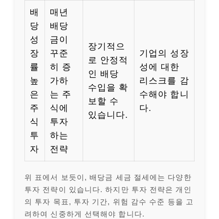
배
매년
당
배당
성
금이
장기적으
장
꾸준
기업의 성장
로 안정적
률
히 증
성에 대한
인 배당
높
가하
리스크를 감
수입을 확
은
는 주
수해야 합니
보할 수
주
식에
다.
있습니다.
식
투자
투
하는
자
전략
위 표에서 보듯이, 배당금 세금 절세에는 다양한
투자 전략이 있습니다. 하지만 투자 전략은 개인
의 투자 목표, 투자 기간, 위험 감수 수준 등을 고
려하여 신중하게 선택해야 합니다.