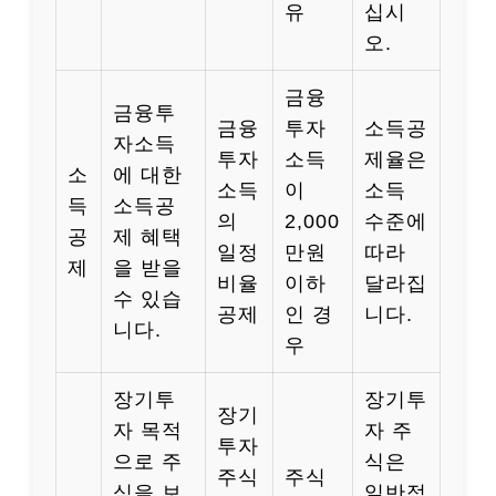
유
십시
오.
금융
금융투
금융
투자
소득공
자소득
투자
소득
제율은
소
에 대한
소득
이
소득
득
소득공
의
2,000
수준에
공
제 혜택
일정
만원
따라
제
을 받을
비율
이하
달라집
수 있습
공제
인 경
니다.
니다.
우
장기투
장기투
장기
자 목적
자 주
투자
으로 주
식은
주식
주식
식을 보
일반적