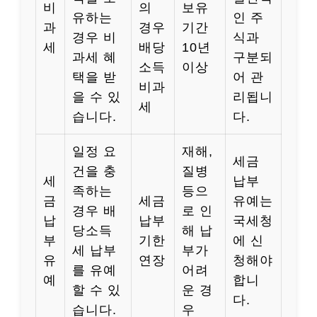
비
의
보유
유하는
인 주
과
경우
기간
경우 비
식과
세
배당
10년
과세 혜
구분되
소득
이상
택을 받
어 관
비과
을 수 있
리됩니
세
습니다.
다.
일정 요
재해,
세금
건을 충
질병
세
납부
족하는
등으
금
세금
유예는
경우 배
로 인
납
납부
국세청
당소득
해 납
부
기한
에 신
세 납부
부가
유
연장
청해야
를 유예
어려
예
합니
할 수 있
운 경
다.
습니다.
우