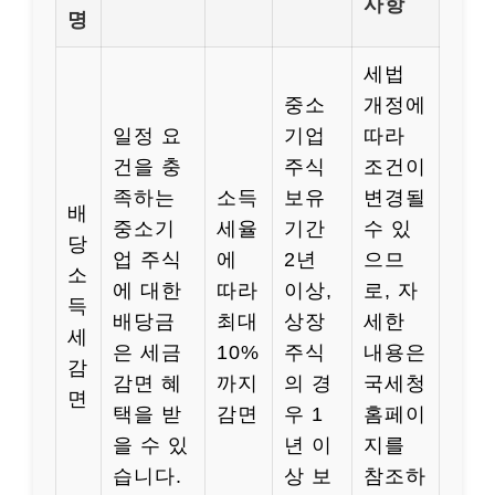
사항
명
세법
중소
개정에
일정 요
기업
따라
건을 충
주식
조건이
족하는
소득
보유
변경될
배
중소기
세율
기간
수 있
당
업 주식
에
2년
으므
소
에 대한
따라
이상,
로, 자
득
배당금
최대
상장
세한
세
은 세금
10%
주식
내용은
감
감면 혜
까지
의 경
국세청
면
택을 받
감면
우 1
홈페이
을 수 있
년 이
지를
습니다.
상 보
참조하