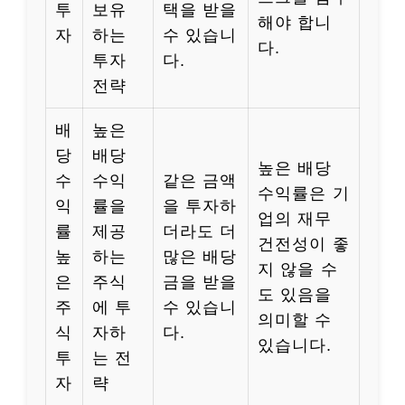
투
보유
택을 받을
해야 합니
자
하는
수 있습니
다.
투자
다.
전략
배
높은
당
배당
높은 배당
수
수익
같은 금액
수익률은 기
익
률을
을 투자하
업의 재무
률
제공
더라도 더
건전성이 좋
높
하는
많은 배당
지 않을 수
은
주식
금을 받을
도 있음을
주
에 투
수 있습니
의미할 수
식
자하
다.
있습니다.
투
는 전
자
략