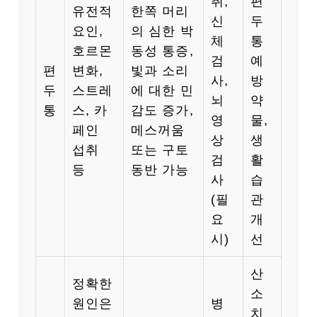
취,
편
유전적
한쪽 머리
신
두
요인,
의 심한 박
체
통
호르몬
동성 통증,
검
예
편
변화,
빛과 소리
사,
방
두
스트레
에 대한 민
뇌
약
통
스, 카
감도 증가,
영
물,
페인
메스꺼움
상
생
섭취
또는 구토
검
활
등
동반 가능
사
습
(필
관
요
개
시)
선
산
정확한
소
원인은
병
치