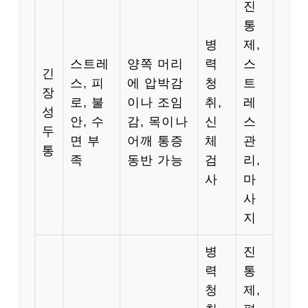
진
통
병
제,
스트레
양쪽 머리
력
스
긴
스, 피
에 압박감
청
트
장
로, 불
이나 조임
취,
레
성
안, 수
감, 목이나
신
스
두
면 부
어깨 통증
체
관
통
족
동반 가능
검
리,
사
마
사
지
병
진
력
통
청
제,