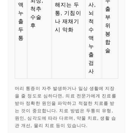
외상,
누
액
해지는 두
사,
척추
출
누
통, 기침이
뇌
수술
부
출
나 재채기
척
후
위
두
시 악화
수
봉
통
액
합
누
술
출
검
사
머리 통증이 자주 발생하거나 일상 생활에 지장
을 줄 정도로 심하다면, 의료 전문가에게 진료를
받아 정확한 원인을 파악하고 적절한 치료를 받
는 것이 중요합니다. 치료 방법은 두통의 유형,
원인, 심각도에 따라 다르며, 약물 치료, 생활 습
관 개선, 물리 치료 등이 있습니다.