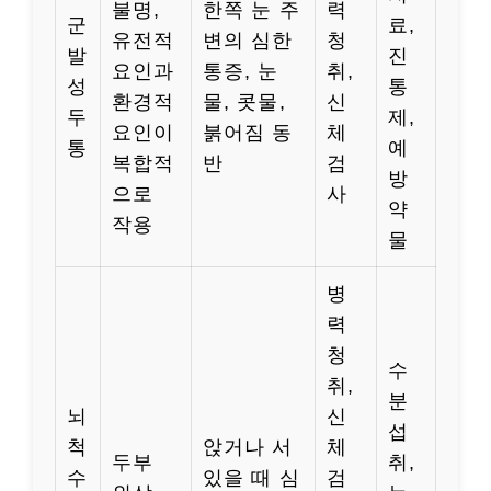
불명,
한쪽 눈 주
력
군
료,
유전적
변의 심한
청
발
진
요인과
통증, 눈
취,
성
통
환경적
물, 콧물,
신
두
제,
요인이
붉어짐 동
체
통
예
복합적
반
검
방
으로
사
약
작용
물
병
력
청
수
취,
분
뇌
신
섭
척
앉거나 서
체
두부
취,
수
있을 때 심
검