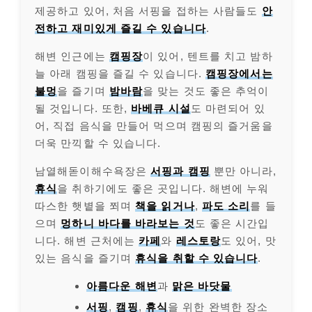
제공하고 있어, 처음 서핑을 접하는 사람들도
안
전하고 재미있게 즐길 수 있습니다
.
해변 인근에는
캠핑장
이 있어, 텐트를 치고 밤하
늘 아래 캠핑을 즐길 수 있습니다.
캠핑장에서는
불멍
을 즐기며
밤바람
을 맞는 것도 좋은 추억이
될 것입니다. 또한,
바베큐 시설
도 마련되어 있
어, 직접 음식을 만들어 먹으며 캠핑의 즐거움을
더욱 만끽할 수 있습니다.
남열해돋이해수욕장은
서핑과 캠핑
뿐만 아니라,
휴식
을 취하기에도 좋은 곳입니다. 해변에 누워
따스한 햇볕을 쬐며
책을 읽거나
,
파도 소리
를 들
으며
멍하니 바다를 바라보는 것
도 좋은 시간입
니다. 해변 근처에는
카페
와
레스토랑
도 있어, 맛
있는 음식을 즐기며
휴식을 취할 수 있습니다
.
아름다운 해변
과
맑은 바닷물
서핑
,
캠핑
,
휴식
을 위한 완벽한 장소