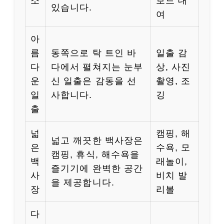
소
보드 대
있습니다.
여
아
름
동쪽으로 탁 트인 바
일출 감
다
다에서 펼쳐지는 눈부
상, 사진
운
신 일출은 감동을 선
촬영, 조
일
사합니다.
깅
출
넓
캠핑, 해
넓고 깨끗한 백사장은
은
수욕, 모
캠핑, 휴식, 해수욕을
백
래놀이,
즐기기에 완벽한 공간
사
비치 발
을 제공합니다.
장
리볼
다