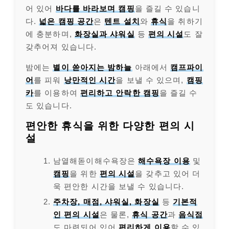
어 있어
바다를 바라보며 캠핑
을 즐길 수 있습니
다.
넓은 캠핑 공간
은
텐트 설치
와
휴식
을 취하기
에 충분하며,
화장실과 샤워실
등
편의 시설
도 잘
갖추어져 있습니다.
밤에는
별이 쏟아지는 밤하늘
아래에서
캠프파이
어
를 피워
낭만적인 시간
을 보낼 수 있으며,
캠핑
카
를 이용하여
편리하고 안락한 캠핑
을 즐길 수
도 있습니다.
편안한 휴식을 위한 다양한 편의 시
설
남열해돋이해수욕장은
해수욕장 이용
및
캠핑
을 위한
편의 시설
을 갖추고 있어 더
욱 편안한 시간을 보낼 수 있습니다.
주차장, 매점, 샤워실, 화장실
등
기본적
인 편의 시설
은 물론,
휴식 공간
과
음식점
도 마련되어 있어
편리하게 이용
할 수 있