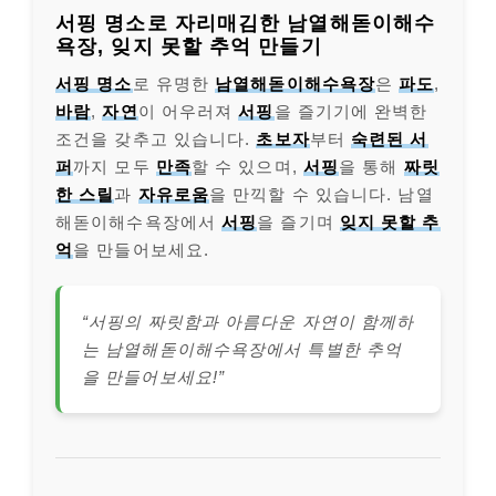
서핑 명소로 자리매김한 남열해돋이해수
욕장, 잊지 못할 추억 만들기
서핑 명소
로 유명한
남열해돋이해수욕장
은
파도
,
바람
,
자연
이 어우러져
서핑
을 즐기기에 완벽한
조건을 갖추고 있습니다.
초보자
부터
숙련된 서
퍼
까지 모두
만족
할 수 있으며,
서핑
을 통해
짜릿
한 스릴
과
자유로움
을 만끽할 수 있습니다. 남열
해돋이해수욕장에서
서핑
을 즐기며
잊지 못할 추
억
을 만들어보세요.
“서핑의 짜릿함과 아름다운 자연이 함께하
는 남열해돋이해수욕장에서 특별한 추억
을 만들어보세요!”