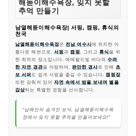
해돋이해수욕장, 잊지 못할
추억 만들기
남열해돋이해수욕장| 서핑, 캠핑, 휴식의
천국
남열해돋이해수욕장
은
전남 여수시
에 위치한 아
름다운 해변으로,
서핑
과
캠핑
, 그리고
휴식
을 위
한 최적의 장소입니다. 에메랄드빛 바다와
수려
한 자연 경관
을 자랑하며,
완만한 경사
로 인해
초
보 서퍼
도 쉽게 서핑을 즐길 수 있습니다.
캠핑장
또한 갖춰져 있어
자연 속에서 밤을 보내며
별을
감상
하는 특별한 경험을 선사합니다.
“남해안의 숨겨진 보석, 남열해돋이해수욕
장에서 잊지 못할 추억을 만들어보세요!”