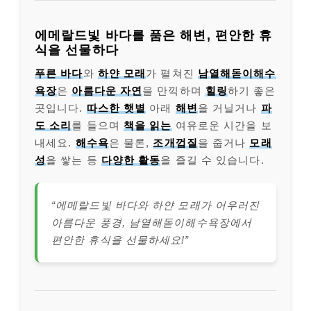
에메랄드빛 바다를 품은 해변, 편안한 휴
식을 선물하다
푸른 바다
와
하얀 모래
가 펼쳐진
남열해돋이해수
욕장
은
아름다운 자연
을 만끽하며
힐링
하기 좋은
곳입니다.
따스한 햇볕
아래
해변
을 거닐거나
파
도 소리
를 들으며
책을 읽는
여유로운 시간을 보
내세요.
해수욕
은 물론,
조개껍질
을 줍거나
모래
성
을 쌓는 등
다양한 활동
을 즐길 수 있습니다.
“에메랄드빛 바다와 하얀 모래가 어우러진
아름다운 풍경, 남열해돋이해수욕장에서
편안한 휴식을 선물하세요!”