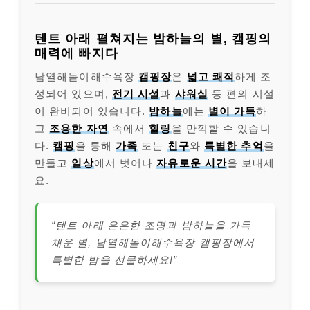
텐트 아래 펼쳐지는 밤하늘의 별, 캠핑의
매력에 빠지다
남열해돋이해수욕장
캠핑장
은
넓고 쾌적
하게 조
성되어 있으며,
전기 시설
과
샤워실
등 편의 시설
이 완비되어 있습니다.
밤하늘
에는
별이 가득
하
고
조용한 자연
속에서
힐링
을 만끽할 수 있습니
다.
캠핑
을 통해
가족
또는
친구
와
특별한 추억
을
만들고
일상
에서 벗어나
자유로운 시간
을 보내세
요.
“텐트 아래 은은한 조명과 밤하늘을 가득
채운 별, 남열해돋이해수욕장 캠핑장에서
특별한 밤을 선물하세요!”