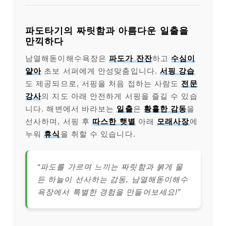
파도타기의 짜릿함과 아름다운 일출을
만끽하다
남열해돋이해수욕장은
파도가 잔잔
하고
수심이
얕아
초보 서퍼에게 안성맞춤입니다.
서핑 강습
도 제공되므로, 서핑을 처음 접하는 사람도
전문
강사
의 지도 아래 안전하게 서핑을 즐길 수 있습
니다. 해변에서 바라보는
일출
은
황홀한 감동
을
선사하며, 서핑 후
따스한 햇볕
아래
모래사장
에
누워
휴식
을 취할 수 있습니다.
“파도를 가르며 느끼는 짜릿함과 붉게 물
든 하늘이 선사하는 감동, 남열해돋이해수
욕장에서 특별한 경험을 만들어보세요!”