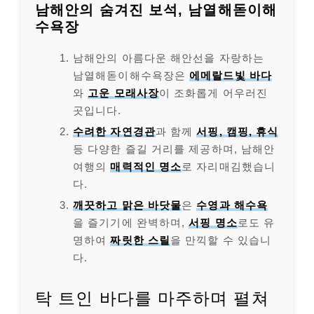
남해안의 숨겨진 보석, 남열해돋이해
수욕장
남해안의 아름다운 해안선을 자랑하는
남열해돋이해수욕장은
에메랄드빛 바다
와
고운 모래사장
이 조화롭게 어우러진
곳입니다.
수려한 자연경관
과 함께
서핑, 캠핑, 휴식
등 다양한 즐길 거리를 제공하며, 남해안
여행의
매력적인 명소
로 자리매김했습니
다.
깨끗하고 맑은 바닷물
은
수영과 해수욕
을 즐기기에 완벽하며,
서핑 명소
로도 유
명하여
짜릿한 스릴
을 만끽할 수 있습니
다.
탁 트인 바다를 마주하며 펼쳐