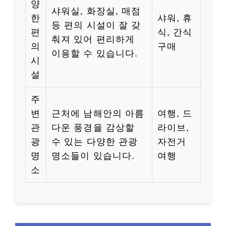
양
샤워실, 화장실, 매점
한
샤워, 휴
등 편의 시설이 잘 갖
편
식, 간식
춰져 있어 편리하게
의
구매
이용할 수 있습니다.
시
설
주
변
근처에 남해안의 아름
여행, 드
관
다운 풍경을 감상할
라이브,
광
수 있는 다양한 관광
자전거
명
명소들이 있습니다.
여행
소