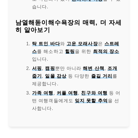
습니다.
남열해돋이해수욕장의 매력, 더 자세
히 알아보기
탁 트인 바다
와
고운 모래사장
은
스트레
스
를 해소하고
힐링
을 위한
최적의 장소
입니다.
서핑
,
캠핑
뿐만 아니라
해변 산책
,
조개
줍기
,
일몰 감상
등 다양한
즐길 거리
를
제공합니다.
가족 여행
,
커플 여행
,
친구와 여행
등 어
떤 여행객들에게도
잊지 못할 추억
을 선
사합니다.