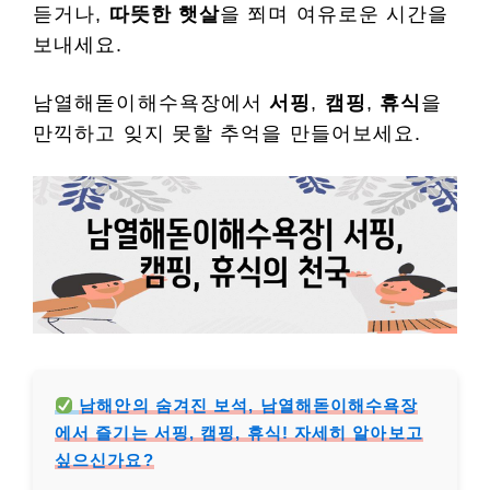
듣거나,
따뜻한 햇살
을 쬐며 여유로운 시간을
보내세요.
남열해돋이해수욕장에서
서핑
,
캠핑
,
휴식
을
만끽하고 잊지 못할 추억을 만들어보세요.
남해안의 숨겨진 보석, 남열해돋이해수욕장
에서 즐기는 서핑, 캠핑, 휴식! 자세히 알아보고
싶으신가요?