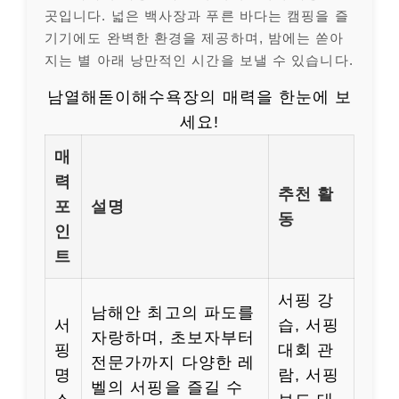
곳입니다. 넓은 백사장과 푸른 바다는 캠핑을 즐
기기에도 완벽한 환경을 제공하며, 밤에는 쏟아
지는 별 아래 낭만적인 시간을 보낼 수 있습니다.
남열해돋이해수욕장의 매력을 한눈에 보
세요!
매
력
추천 활
포
설명
동
인
트
서핑 강
남해안 최고의 파도를
서
습, 서핑
자랑하며, 초보자부터
핑
대회 관
전문가까지 다양한 레
명
람, 서핑
벨의 서핑을 즐길 수