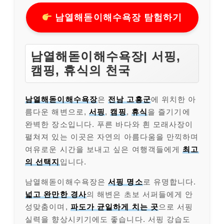
남열해돋이해수욕장 탐험하기
남열해돋이해수욕장| 서핑,
캠핑, 휴식의 천국
남열해돋이해수욕장
은
전남 고흥군
에 위치한 아
름다운 해변으로,
서핑
,
캠핑
,
휴식
을 즐기기에
완벽한 장소입니다. 푸른 바다와 흰 모래사장이
펼쳐져 있는 이곳은 자연의 아름다움을 만끽하며
여유로운 시간을 보내고 싶은 여행객들에게
최고
의 선택지
입니다.
남열해돋이해수욕장은
서핑 명소
로 유명합니다.
넓고 완만한 경사
의 해변은 초보 서퍼들에게 안
성맞춤이며,
파도가 균일하게 치는 곳
으로 서핑
실력을 향상시키기에도 좋습니다. 서핑 강습도