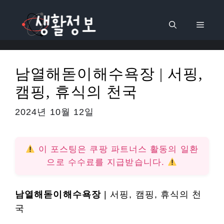
컨
텐
메
츠
로
뉴
건
남열해돋이해수욕장 | 서핑,
너
캠핑, 휴식의 천국
뛰
기
2024년 10월 12일
이 포스팅은 쿠팡 파트너스 활동의 일환
으로 수수료를 지급받습니다.
남열해돋이해수욕장
| 서핑, 캠핑, 휴식의 천
국