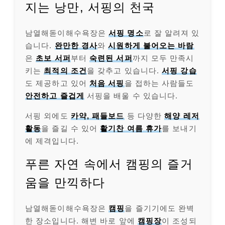
지는 낭만, 서핑의 천국
남열해돋이해수욕장은
서핑 명소
로 잘 알려져 있
습니다.
완만한 경사
와
시원하게 불어오는 바람
은
초보 서퍼
부터
숙련된 서퍼
까지 모두 만족시
키는
최적의 조건
을 갖추고 있습니다.
서핑 강습
도 제공하고 있어
처음 서핑
을 접하는 사람들도
안전하고 즐겁게
서핑을 배울 수 있습니다.
서핑 외에도
카약, 패들보드
등 다양한
해양 레저
활동
을 즐길 수 있어
활기찬 여름 휴가
를 보내기
에 제격입니다.
푸른 자연 속에서 캠핑의 즐거
움을 만끽하다
남열해돋이해수욕장은
캠핑
을 즐기기에도 완벽
한 장소입니다. 해변 바로 앞에
캠핑장
이 조성되