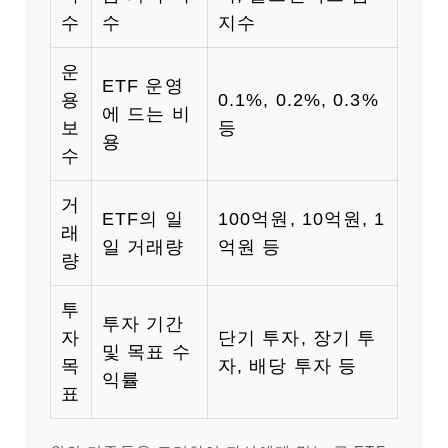
수
수
지수
운
ETF 운영
용
0.1%, 0.2%, 0.3%
에 드는 비
보
등
용
수
거
ETF의 일
100억원, 10억원, 1
래
일 거래량
억원 등
량
투
투자 기간
자
단기 투자, 장기 투
및 목표 수
목
자, 배당 투자 등
익률
표