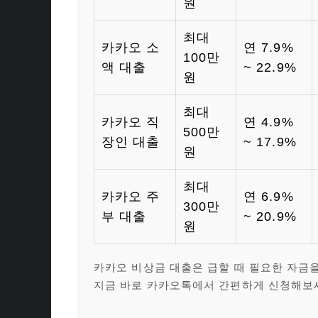
원
최대
카카오 소
연 7.9%
100만
액 대출
~ 22.9%
원
최대
카카오 직
연 4.9%
500만
장인 대출
~ 17.9%
원
최대
카카오 주
연 6.9%
300만
부 대출
~ 20.9%
원
카카오 비상금 대출은 급할 때 필요한 자금
지금 바로 카카오톡에서 간편하게 신청해보