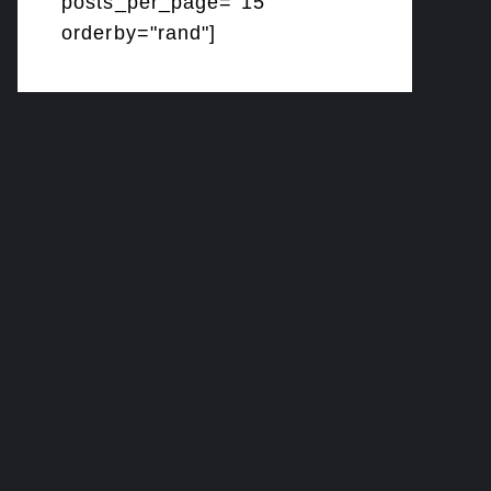
posts_per_page="15"
orderby="rand"]