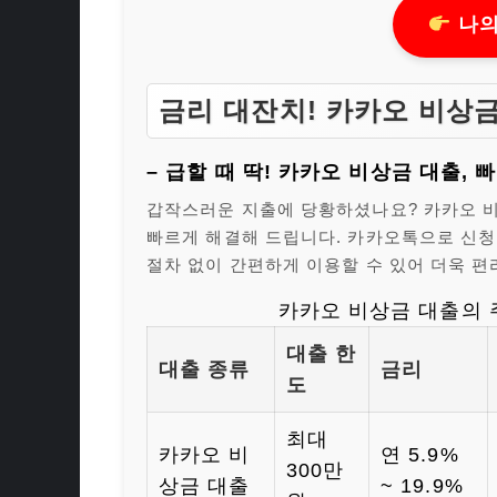
나의
금리 대잔치! 카카오 비상
– 급할 때 딱! 카카오 비상금 대출,
갑작스러운 지출에 당황하셨나요? 카카오 
빠르게 해결해 드립니다. 카카오톡으로 신청
절차 없이 간편하게 이용할 수 있어 더욱 편
카카오 비상금 대출의 
대출 한
대출 종류
금리
도
최대
카카오 비
연 5.9%
300만
상금 대출
~ 19.9%