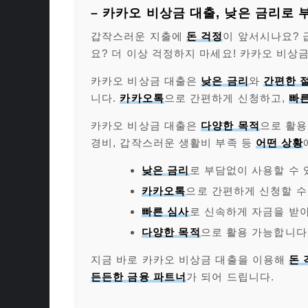
– 카카오 비상금 대출, 낮은 금리로 
갑작스러운 지출에
돈 걱정
이 앞서시나요? 
요? 더 이상 걱정하지 마세요! 카카오 비상
카카오 비상금 대출은
낮은 금리
와
간편한 
니다.
카카오톡
으로 간편하게 신청하고,
빠
카카오 비상금 대출은
다양한 목적
으로 활용
경비, 갑작스러운 생활비 부족 등
어떤 상황
낮은 금리
로 부담없이 사용할 수 
카카오톡
으로 간편하게 신청할 수
빠른 심사
로 신속하게 자금을 받아
다양한 목적
으로 활용 가능합니다
지금 바로 카카오 비상금 대출을 이용해
돈 
든든한 금융 파트너
가 되어 드립니다.