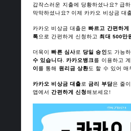
갑작스러운 지출에 당황하셨나요? 급하
막막하셨나요? 이제 카카오 비상금 대
카카오 비상금 대출은
빠르고 간편하게
톡
으로 간편하게 신청하고
최대 500만
더욱이
빠른 심사
로
당일 승인
도 가능하
수 있습니다
.
카카오뱅크
를 이용하고 
이
를 통해
원리금 상환
도 할 수 있어 
카카오 비상금 대출
로
금리 부담
은 줄
앱에서
간편하게 신청
해보세요!