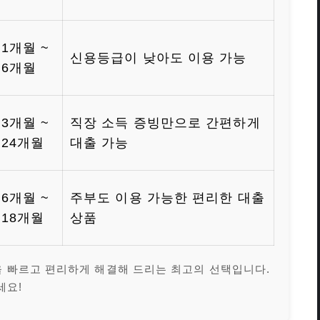
1개월 ~
신용등급이 낮아도 이용 가능
6개월
3개월 ~
직장 소득 증빙만으로 간편하게
24개월
대출 가능
6개월 ~
주부도 이용 가능한 편리한 대출
18개월
상품
을 빠르고 편리하게 해결해 드리는 최고의 선택입니다.
세요!