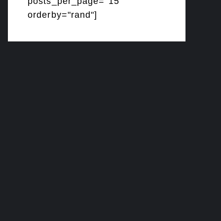
posts_per_page="15"
orderby="rand"]