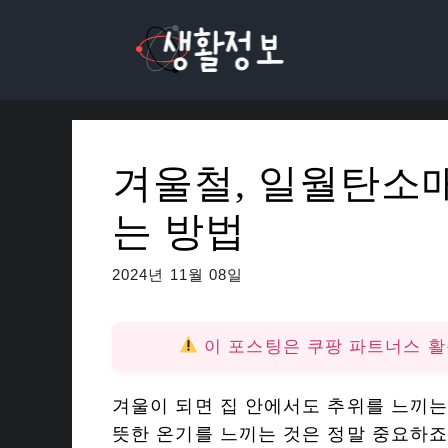
컨
텐
츠
로
건
너
겨울철, 일월탄소
뛰
기
는 방법
2024년 11월 08일
이 포스팅은 쿠팡 파트너스 
겨울이 되면 집 안에서도 추위를 느끼는
뜻한 온기를 느끼는 것은 정말 중요하죠