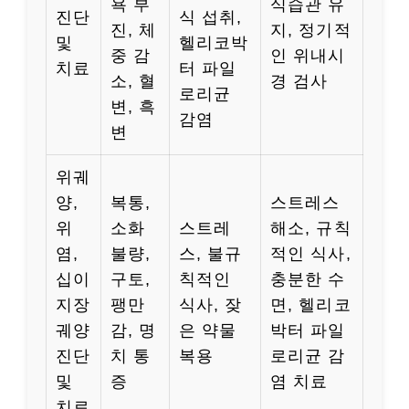
욕 부
식습관 유
진단
식 섭취,
진, 체
지, 정기적
및
헬리코박
중 감
인 위내시
치료
터 파일
소, 혈
경 검사
로리균
변, 흑
감염
변
위궤
양,
복통,
스트레스
위
소화
스트레
해소, 규칙
염,
불량,
스, 불규
적인 식사,
십이
구토,
칙적인
충분한 수
지장
팽만
식사, 잦
면, 헬리코
궤양
감, 명
은 약물
박터 파일
진단
치 통
복용
로리균 감
및
증
염 치료
치료