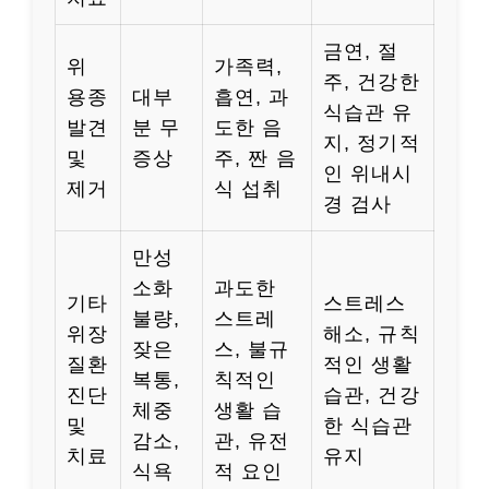
금연, 절
위
가족력,
주, 건강한
용종
대부
흡연, 과
식습관 유
발견
분 무
도한 음
지, 정기적
및
증상
주, 짠 음
인 위내시
제거
식 섭취
경 검사
만성
소화
과도한
기타
스트레스
불량,
스트레
위장
해소, 규칙
잦은
스, 불규
질환
적인 생활
복통,
칙적인
진단
습관, 건강
체중
생활 습
및
한 식습관
감소,
관, 유전
치료
유지
식욕
적 요인