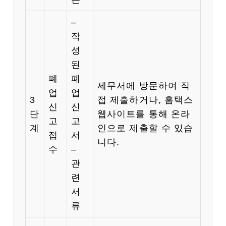
–
작
성
된
폐
폐
세무서에 방문하여 직
업
업
3
접 제출하거나, 홈택스
신
신
단
웹사이트를 통해 온라
고
고
계
인으로 제출할 수 있습
접
서
니다.
수
–
관
련
서
류