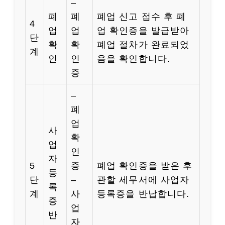
–
폐
폐
폐업 신고 접수 후 폐
4
업
업
업 확인증을 발급받아
단
확
확
폐업 절차가 완료되었
계
인
인
음을 확인합니다.
증
–
폐
업
사
확
업
인
자
5
증
폐업 확인증을 받은 후
등
단
–
관할 세무서에 사업자
록
계
사
등록증을 반납합니다.
증
업
반
자