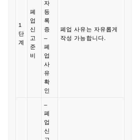
자
폐
등
업
록
1
신
증
폐업 사유는 자유롭게
단
고
–
작성 가능합니다.
계
준
폐
비
업
사
유
확
인
–
폐
업
신
고