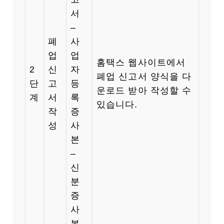
서
–
폐
사
업
업
홈택스 웹사이트에서
2
신
자
폐업 신고서 양식을 다
단
고
등
운로드 받아 작성할 수
계
서
록
있습니다.
작
증
성
사
본
–
신
분
증
사
본