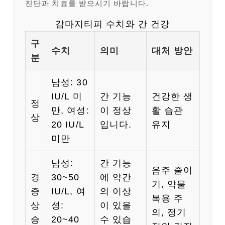
진단과 치료를 받으시기 바랍니다.
감마지티피 수치와 간 건강
구
수치
의미
대처 방안
분
남성: 30
IU/L 미
간 기능
건강한 생
정
만, 여성:
이 정상
활 습관
상
20 IU/L
입니다.
유지
미만
남성:
간 기능
음주 줄이
경
30~50
에 약간
기, 약물
증
IU/L, 여
의 이상
복용 주
상
성:
이 있을
의, 정기
승
20~40
수 있습