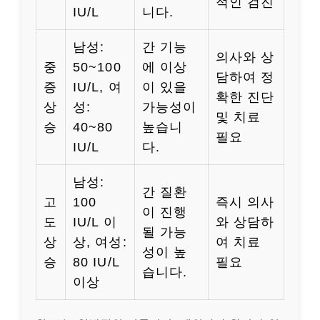
적인 검진
IU/L
니다.
남성:
간 기능
의사와 상
중
50~100
에 이상
담하여 정
증
IU/L, 여
이 있을
확한 진단
상
성:
가능성이
및 치료
승
40~80
높습니
필요
IU/L
다.
남성:
간 질환
고
100
즉시 의사
이 진행
도
IU/L 이
와 상담하
될 가능
상
상, 여성:
여 치료
성이 높
승
80 IU/L
필요
습니다.
이상